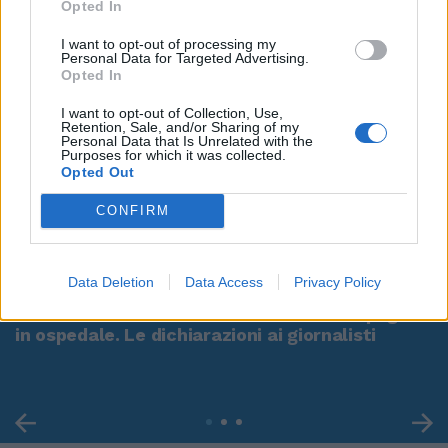
Opted In
I want to opt-out of processing my
Personal Data for Targeted Advertising.
Opted In
I want to opt-out of Collection, Use,
Retention, Sale, and/or Sharing of my
Personal Data that Is Unrelated with the
Purposes for which it was collected.
Opted Out
CONFIRM
00:00
01:16
Data Deletion
Data Access
Privacy Policy
Leonardo Maria Del Vecchio dall'ex compagna
in ospedale. Le dichiarazioni ai giornalisti