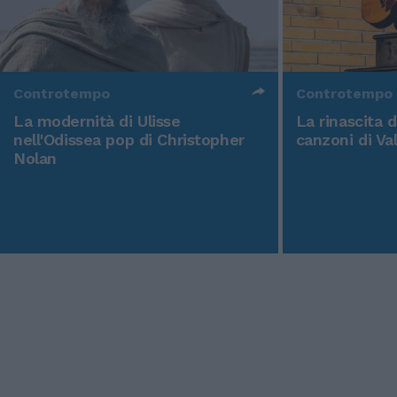
Controtempo
Controtempo
La modernità di Ulisse
La rinascita 
nell'Odissea pop di Christopher
canzoni di Va
Nolan