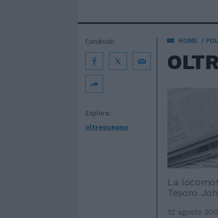
HOME
POL
Condividi:
OLT
Esplora:
oltreoceano
La locomoti
Tesoro Joh
12 agosto 20