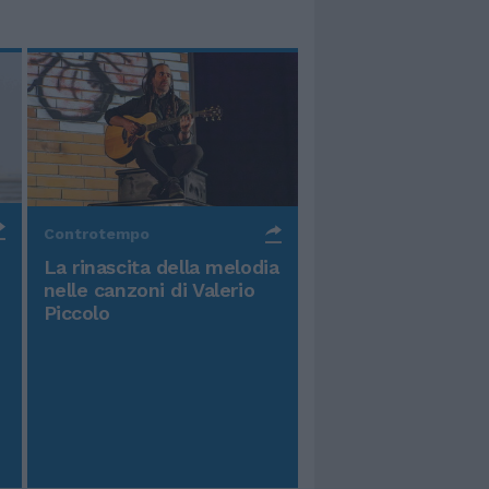
Controtempo
La rinascita della melodia
nelle canzoni di Valerio
Piccolo