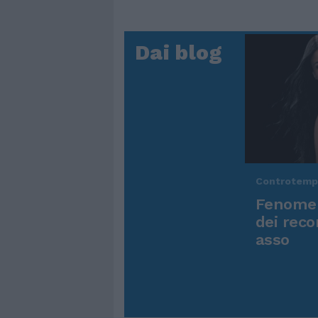
Dai blog
Controtem
Fenomen
dei reco
asso