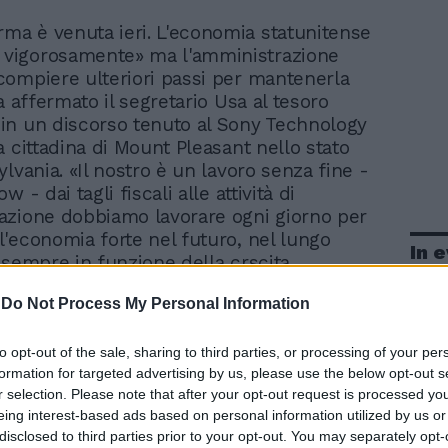
rma è venuta ieri. L'economia statunitense
 vigorosamente» ma l'amministrazione
ompiere ulteriori passi per mantenerla
a affermato il segretario Usa al tesoro
n un discorso tenuto al Sony Technology
a cittadina di Mount Pleasant nello stato
lvania. «Il nostro è un lavoro senza fine -
 - dai tagli fiscali alle attività di
zione dobbiamo lavorare ogni giorno per
'economia forte nel futuro, nel lungo
In 
 sempre in funzione della crscita
l governo Usa ha intenzione di rafforzare
-
Do Not Process My Personal Information
dei prodotti tessili in Cina. Sicchè a metà
tati Uniti e la Cina negozieranno un
bale sul tessile. Lo hanno annunciato i
to opt-out of the sale, sharing to third parties, or processing of your per
formation for targeted advertising by us, please use the below opt-out s
 rappresentante americano al commercio. I
r selection. Please note that after your opt-out request is processed y
 terranno il 16 e 17 agosto a san francisco
eing interest-based ads based on personal information utilized by us or
ivo di arrivare a «un accordo di ampio
disclosed to third parties prior to your opt-out. You may separately opt-
nza ambiguità». Il governo usa «utilizzerà i