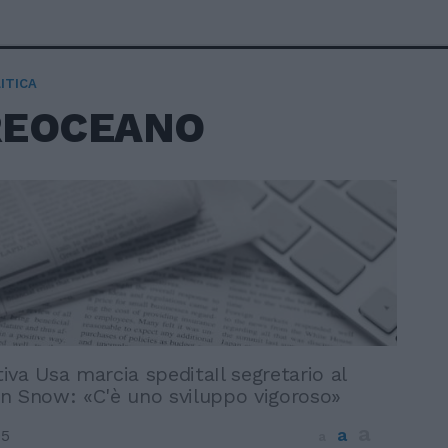
ITICA
REOCEANO
va Usa marcia speditaIl segretario al
n Snow: «C'è uno sviluppo vigoroso»
a
a
05
a