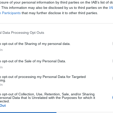
losure of your personal information by third parties on the IAB’s list of
eriti dalla Wto per riequilibrare gli scambi a
. This information may also be disclosed by us to third parties on the
IA
avoratori americani». Il settore del tessile è
Participants
that may further disclose it to other third parties.
risente particolarmente della concorrenza
Le
ria cinese che sta mettendo a dura prova i
da
identali. A farne le spese non sono solo le
Rudy Giuliani a Come States?
Le
l Data Processing Opt Outs
mericane ma soprattutto i produttori
Trump, Meloni e la strategia
americana
 questi gli italiani.
o opt-out of the Sharing of my personal data.
In
o opt-out of the Sale of my Personal Data.
In
to opt-out of processing my Personal Data for Targeted
ing.
In
o opt-out of Collection, Use, Retention, Sale, and/or Sharing
ersonal Data that Is Unrelated with the Purposes for which it
lected.
Out