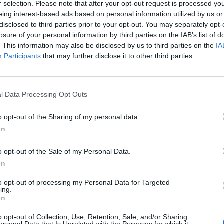
r selection. Please note that after your opt-out request is processed y
eing interest-based ads based on personal information utilized by us or
disclosed to third parties prior to your opt-out. You may separately opt-
losure of your personal information by third parties on the IAB’s list of
. This information may also be disclosed by us to third parties on the
IA
Participants
that may further disclose it to other third parties.
Le
da
l Data Processing Opt Outs
Rudy Giuliani a Come States?
Le
Trump, Meloni e la strategia
o opt-out of the Sharing of my personal data.
americana
In
o opt-out of the Sale of my Personal Data.
In
to opt-out of processing my Personal Data for Targeted
ing.
In
o opt-out of Collection, Use, Retention, Sale, and/or Sharing
ersonal Data that Is Unrelated with the Purposes for which it