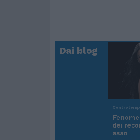
Dai blog
Controtem
Fenomen
dei reco
asso