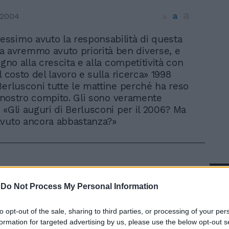
a
a
 2004
a
vessimo avuto la responsabilità di questa
 avremmo avuto priorità ben diverse, e
egno alla crescita e alla competitività con
l costo del lavoro e sulla ricerca» 1998
Berlusconi tutte le mattine perché ha reso
il nostro compito. Gli sono veramente
 «Gli auguri di Berlusconi per il 2006? Ma
avuto ancora abbastanza?»
In 
-
Do Not Process My Personal Information
to opt-out of the sale, sharing to third parties, or processing of your per
formation for targeted advertising by us, please use the below opt-out s