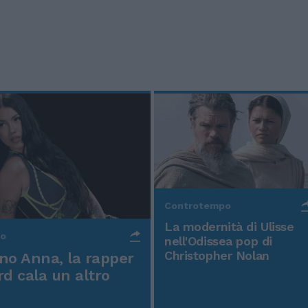
Controtempo
La modernità di Ulisse
po
nell'Odissea pop di
Christopher Nolan
o Anna, la rapper
rd cala un altro