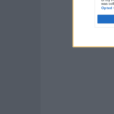
was col
Opted 