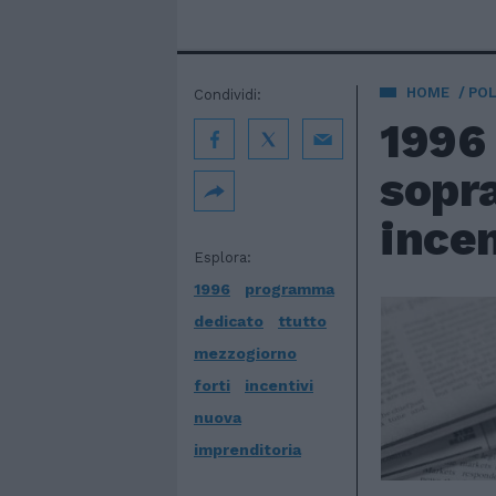
HOME
POL
Condividi:
1996
sopra
incen
Esplora:
1996
programma
dedicato
ttutto
mezzogiorno
forti
incentivi
nuova
imprenditoria