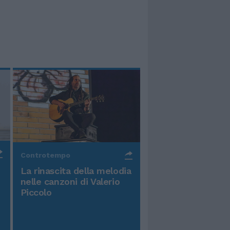
Controtempo
La rinascita della melodia
nelle canzoni di Valerio
Piccolo