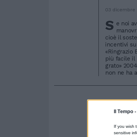
03 dicembre
S
e noi a
manovra
cioè il sost
incentivi su
«Ringrazio 
più facile 
grato» 2004
non ne ha 
Il Tempo 
If you wish 
sensitive in