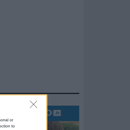
evidenza
sonal or
ection to