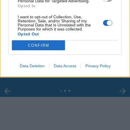
Personal Data for Targeted Advertising.
Opted In
I want to opt-out of Collection, Use,
Retention, Sale, and/or Sharing of my
Personal Data that Is Unrelated with the
Purposes for which it was collected.
Opted Out
00:00
01:16
CONFIRM
Leonardo Maria Del Vecchio dall'ex compagna
in ospedale. Le dichiarazioni ai giornalisti
Data Deletion
Data Access
Privacy Policy