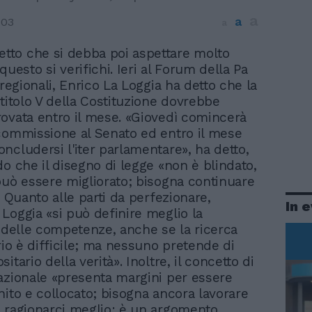
a
a
003
a
etto che si debba poi aspettare molto
uesto si verifichi. Ieri al Forum della Pa
 regionali, Enrico La Loggia ha detto che la
 titolo V della Costituzione dovrebbe
ovata entro il mese. «Giovedì comincerà
commissione al Senato ed entro il mese
ncludersi l'iter parlamentare», ha detto,
do che il disegno di legge «non è blindato,
può essere migliorato; bisogna continuare
. Quanto alle parti da perfezionare,
In 
Loggia «si può definire meglio la
e delle competenze, anche se la ricerca
rio è difficile; ma nessuno pretende di
itario della verità». Inoltre, il concetto di
azionale «presenta margini per essere
nito e collocato; bisogna ancora lavorare
 ragionarci meglio: è un argomento