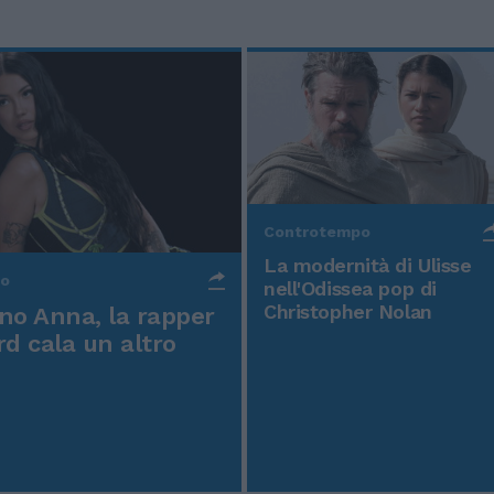
Controtempo
La modernità di Ulisse
po
nell'Odissea pop di
Christopher Nolan
o Anna, la rapper
rd cala un altro