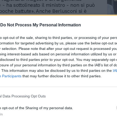
e - ha sottolineato il ministro - non si può
 poche battute». Anche Berlusconi si è
atto sentire tramite un messaggio messo
li schermi della manifestazione, e ha
-
Do Not Process My Personal Information
necessità delle riforme. «Lo Stato italiano -
Le
 rimasto indietro rispetto agli altri con cui
da
to opt-out of the sale, sharing to third parties, or processing of your per
hiamata a competere. Ne deriva la necessità
Rudy Giuliani a Come States?
Le
formation for targeted advertising by us, please use the below opt-out s
re questi cinque anni di governo per
Trump, Meloni e la strategia
r selection. Please note that after your opt-out request is processed y
americana
 lo stato, la sua stessa architettura
eing interest-based ads based on personal information utilized by us or
le, passando da un bicameralismo perfetto
disclosed to third parties prior to your opt-out. You may separately opt-
elle autonomie». Il presidente del consiglio
losure of your personal information by third parties on the IAB’s list of
erimento fra l'altro al fatto che «c'è un
. This information may also be disclosed by us to third parties on the
IA
Participants
that may further disclose it to other third parties.
rso che riguarda la Corte costituzionale e
governo». Al forum si è parlato anche ieri
 pubblica, e il presidente della
 finanze della Camera, Giorgio La Malfa,
l Data Processing Opt Outs
 la legge sullo spoil system, fatta poco
o della legislatura, «è un errore
o opt-out of the Sharing of my personal data.
» perché «mina le fondamenta del sistema
In