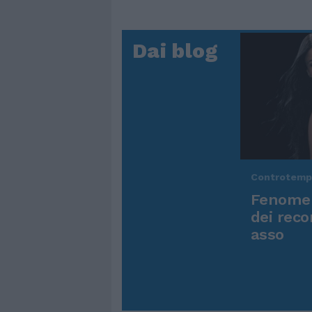
Dai blog
Controtem
Fenomen
dei reco
asso