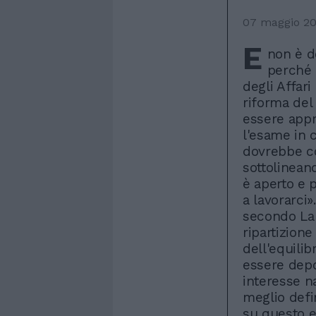
07 maggio 2
E
non è d
perché q
degli Affari
riforma del
essere appr
l'esame in 
dovrebbe co
sottolinean
è aperto e 
a lavorarci»
secondo La 
ripartizion
dell'equilib
essere depos
interesse n
meglio defi
su questo e