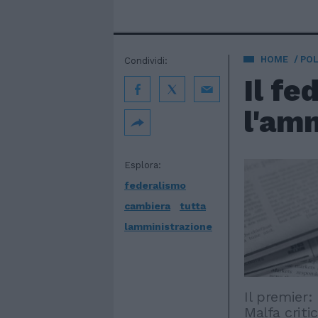
HOME
POL
Condividi:
Il fe
l'am
Esplora:
federalismo
cambiera
tutta
lamministrazione
Il premier:
Malfa criti