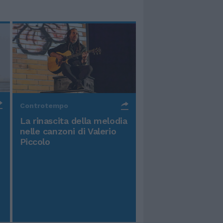
Controtempo
La rinascita della melodia
nelle canzoni di Valerio
Piccolo