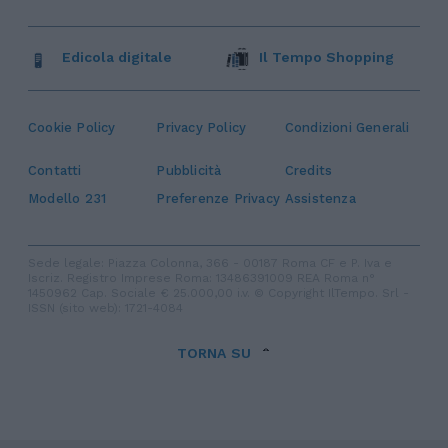
Edicola digitale
Il Tempo Shopping
Cookie Policy
Privacy Policy
Condizioni Generali
Contatti
Pubblicità
Credits
Modello 231
Preferenze Privacy
Assistenza
Sede legale: Piazza Colonna, 366 - 00187 Roma CF e P. Iva e
Iscriz. Registro Imprese Roma: 13486391009 REA Roma n°
1450962 Cap. Sociale € 25.000,00 i.v. © Copyright IlTempo. Srl -
ISSN (sito web): 1721-4084
TORNA SU