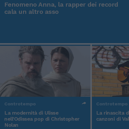
Fenomeno Anna, la rapper dei record
cala un altro asso
Controtempo
Controtempo
La modernità di Ulisse
La rinascita 
nell'Odissea pop di Christopher
canzoni di Va
Nolan