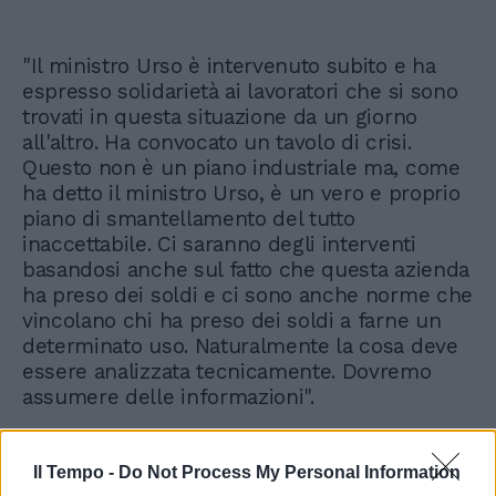
"Il ministro Urso è intervenuto subito e ha
espresso solidarietà ai lavoratori che si sono
trovati in questa situazione da un giorno
all'altro. Ha convocato un tavolo di crisi.
Questo non è un piano industriale ma, come
ha detto il ministro Urso, è un vero e proprio
piano di smantellamento del tutto
inaccettabile. Ci saranno degli interventi
basandosi anche sul fatto che questa azienda
ha preso dei soldi e ci sono anche norme che
vincolano chi ha preso dei soldi a farne un
determinato uso. Naturalmente la cosa deve
essere analizzata tecnicamente. Dovremo
assumere delle informazioni".
Il Tempo -
Do Not Process My Personal Information