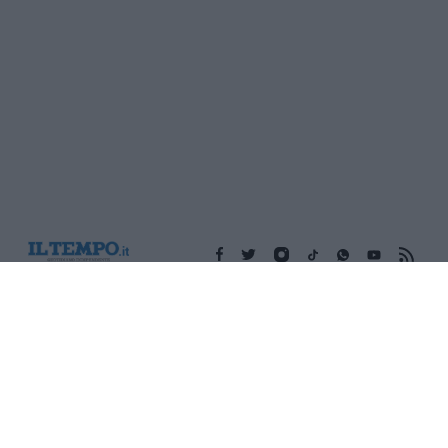
Edicola digitale
Il Tempo Shopping
Cookie Policy
Privacy Policy
Condizioni Generali
Contatti
Pubblicità
Credits