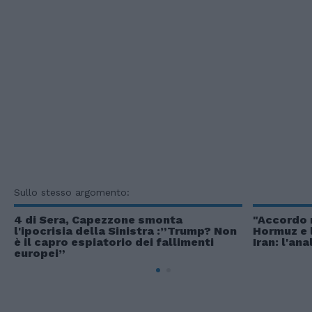
Sullo stesso argomento:
4 di Sera, Capezzone smonta
"Accordo n
l'ipocrisia della Sinistra :”Trump? Non
Hormuz e 
è il capro espiatorio dei fallimenti
Iran: l'an
europei”