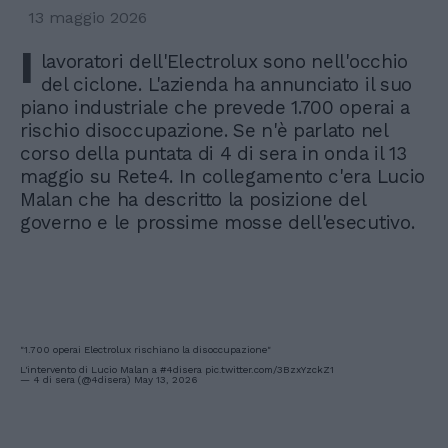
13 maggio 2026
I
lavoratori dell'Electrolux sono nell'occhio
del ciclone. L'azienda ha annunciato il suo
piano industriale che prevede 1.700 operai a
rischio disoccupazione. Se n'è parlato nel
corso della puntata di 4 di sera in onda il 13
maggio su Rete4. In collegamento c'era Lucio
Malan che ha descritto la posizione del
governo e le prossime mosse dell'esecutivo.
"1.700 operai Electrolux rischiano la disoccupazione"
L'intervento di Lucio Malan a
#4disera
pic.twitter.com/3BzxYzckZ1
— 4 di sera (@4disera)
May 13, 2026