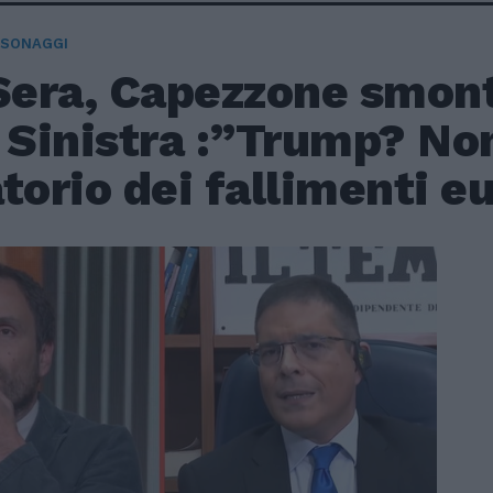
RSONAGGI
Sera, Capezzone smonta
 Sinistra :”Trump? Non
torio dei fallimenti e