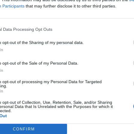
che ha riportato la palla al centro del
Participants
that may further disclose it to other third parties.
ica a Trump, certo, ma senza farsi
all'idea che sia il responsabile di tutti i
ll'Occidente.
l Data Processing Opt Outs
o trasformare Trump nel caprone
ei fallimenti europei. Scusate, ma è colpa
o opt-out of the Sharing of my personal data.
 l'Europa non ha nessuna difesa? -
In
ezzone - È colpa di Trump se l'Europa è
ndietro rispetto ai progressi tecnologici?.
o opt-out of the Sale of my Personal Data.
amo sistemi satellitari? Se non abbiamo
In
protezione aerea?"
to opt-out of processing my Personal Data for Targeted
ing.
In
i se è numerosa, abbastanza da far cogliere
 presidente Usa, nella sue criticità e nei
o opt-out of Collection, Use, Retention, Sale, and/or Sharing
ertamente discutibili, non è comunque il
ersonal Data that Is Unrelated with the Purposes for which it
lected.
pedisce ai problemi dell'Europa di
Out
Anzi, nel suo supper criticabile modo di
un'area di influenza Usa e occidentale,
CONFIRM
vecere essere la chiave di volta. E