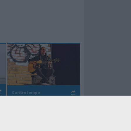
Controtempo
La rinascita della melodia
nelle canzoni di Valerio
Piccolo