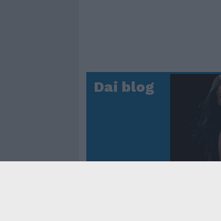
Dai blog
Controtem
Fenomen
dei reco
asso