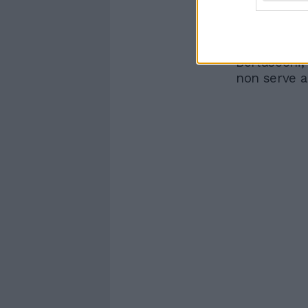
conclude il 
neanche tif
negativo. Qu
Berlusconi,
non serve a