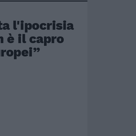
 l'ipocrisia
 è il capro
uropei”