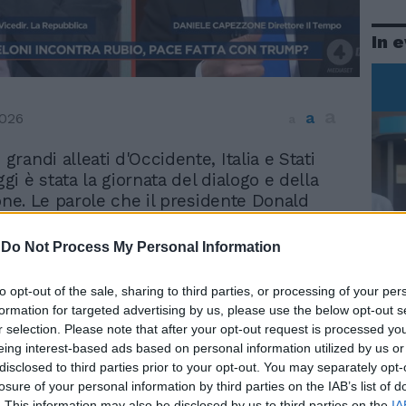
In 
a
a
026
a
 grandi alleati d'Occidente, Italia e Stati
ggi è stata la giornata del dialogo e della
ione. Le parole che il presidente Donald
 rivolto contro Papa Leone XIV e poi la
oni, quest'ultima per il mancato sostegno
-
Do Not Process My Personal Information
to di Hormuz, avevano innescato un
iplomatico che il segretario di Stato Usa
Le
to opt-out of the sale, sharing to third parties, or processing of your per
 ha cercato di rimediare con la visita
da
formation for targeted advertising by us, please use the below opt-out s
Rudy Giuliani a Come States?
icano e poi a Palazzo Chigi. Se ne parlava
Le
r selection. Please note that after your opt-out request is processed y
Trump, Meloni e la strategia
, trasmissione di approfondimento su Rete
eing interest-based ads based on personal information utilized by us or
americana
al giornalista Paolo Del Dbbio, in cui è
disclosed to third parties prior to your opt-out. You may separately opt-
 anche il direttore de Il Tempo, Daniele
losure of your personal information by third parties on the IAB’s list of
. This information may also be disclosed by us to third parties on the
IA