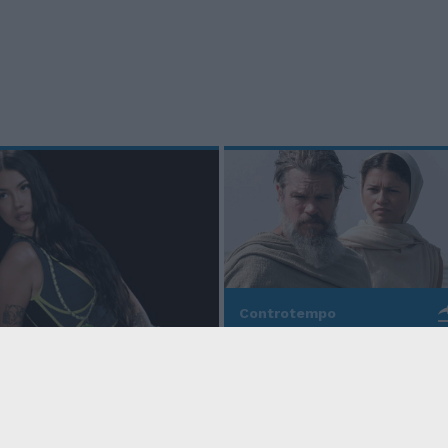
Controtempo
La modernità di Ulisse
po
nell'Odissea pop di
Christopher Nolan
o Anna, la rapper
rd cala un altro