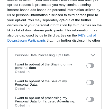
opt-out request is processed you may continue seeing
Infine, Cataliotti si è soffermato su un
interest-based ads based on personal information utilized by
elemento tecnico dell'indagine, l'impronta
us or personal information disclosed to third parties prior to
33A, contestandone la riconducibilità a
your opt-out. You may separately opt-out of the further
disclosure of your personal information by third parties on the
Sempio sulla base del metodo di analisi:
IAB’s list of downstream participants. This information may
"Perché non si può dire che sia di Sempio,
also be disclosed by us to third parties on the
IAB’s List of
perché di essa possediamo esclusivamente
Downstream Participants
that may further disclose it to other
una fotografia fatta dopo la posizione dei
third parties.
reagenti". E ancora: "Questa fotografia
permette di evidenziare le minuzie e tutte
Personal Data Processing Opt Outs
quelle scalfiture, cioè quei segni che sono
I want to opt-out of the Sharing of my
stati fatti sul muro. Per verificare la
personal data.
rispondenza delle minuzie rispetto a una
Opted In
persona, vi è un percorso tecnico composito,
I want to opt-out of the Sale of my
la prima parte è del tutto soggettiva". La
Personal Data.
vicenda giudiziaria legata al delitto di
Opted In
Garlasco continua dunque ad alimentare
I want to opt-out of processing my
dibattito e nuove interpretazioni, mentre la
Personal Data for Targeted Advertising.
difesa di Sempio si prepara a un eventuale
Opted In