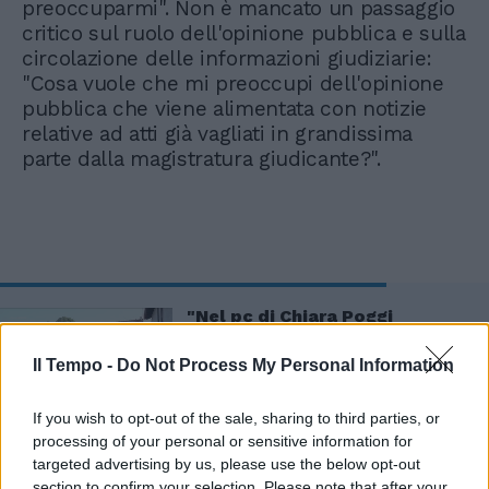
preoccuparmi". Non è mancato un passaggio
critico sul ruolo dell'opinione pubblica e sulla
circolazione delle informazioni giudiziarie:
"Cosa vuole che mi preoccupi dell'opinione
pubblica che viene alimentata con notizie
relative ad atti già vagliati in grandissima
parte dalla magistratura giudicante?".
"Nel pc di Chiara Poggi
trovato il movente". La bomba
sulle indagini su Garlasco
Il Tempo -
Do Not Process My Personal Information
If you wish to opt-out of the sale, sharing to third parties, or
processing of your personal or sensitive information for
targeted advertising by us, please use the below opt-out
section to confirm your selection. Please note that after your