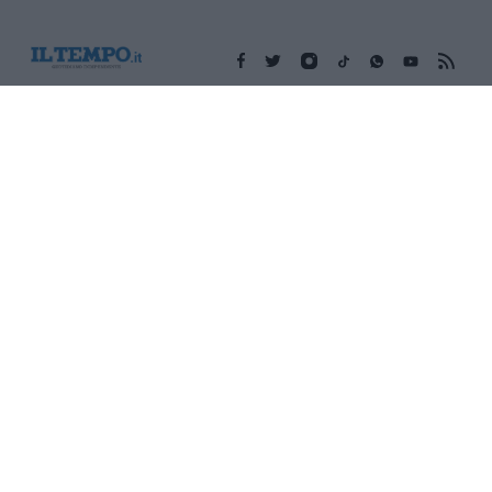
Edicola digitale
Il Tempo Shopping
Cookie Policy
Privacy Policy
Condizioni Generali
Contatti
Pubblicità
Credits
Modello 231
Preferenze Privacy
Assistenza
Sede legale: Piazza Colonna, 366 - 00187 Roma CF e P. Iva e
Iscriz. Registro Imprese Roma: 13486391009 REA Roma n°
1450962 Cap. Sociale € 25.000,00 i.v. © Copyright IlTempo. Srl -
ISSN (sito web): 1721-4084
TORNA SU