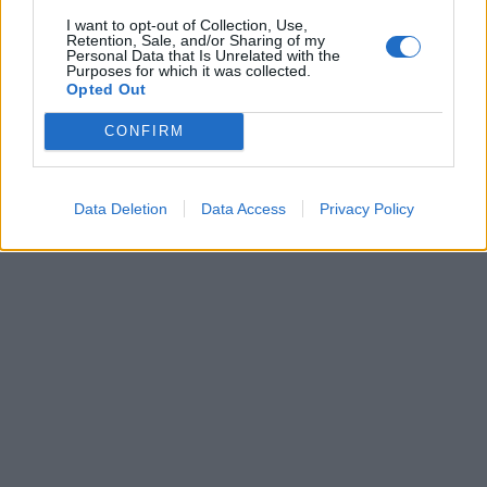
passaggio processuale decisivo, puntando –
I want to opt-out of Collection, Use,
almeno per ora – su questioni di metodo e
Retention, Sale, and/or Sharing of my
diritto più che sugli elementi indiziari.
Personal Data that Is Unrelated with the
Purposes for which it was collected.
Opted Out
CONFIRM
L'avvocato di Andrea
#Sempio
Cataliotti: "Se questi sono gli elementi, non c'è nulla
che mi preoccupa"
Le novità sul caso
#Garlasco
a
#Mattino5
in diretta su
#Canale5
e in streaming su
Mediaset Infinity
pic.twitter.com/oISivTb8fj
— Mattino5 (@mattino5)
April 20, 2026
Data Deletion
Data Access
Privacy Policy