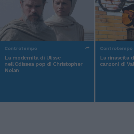
Controtempo
Controtempo
La modernità di Ulisse
La rinascita 
nell'Odissea pop di Christopher
canzoni di Va
Nolan