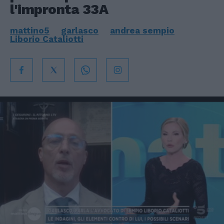
l'impronta 33A
mattino5
garlasco
andrea sempio
Liborio Cataliotti