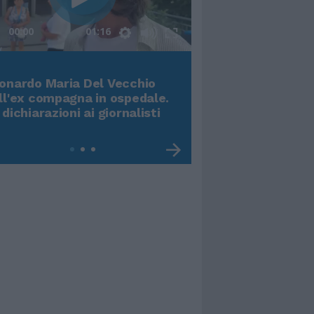
00:00
01:16
Terremoto, viene g
onardo Maria Del Vecchio
video impressiona
ll'ex compagna in ospedale.
 dichiarazioni ai giornalisti