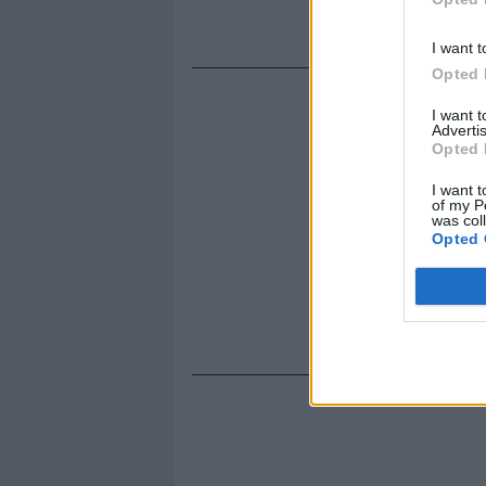
I want t
Opted 
I want 
Advertis
Opted 
I want t
of my P
was col
Opted 