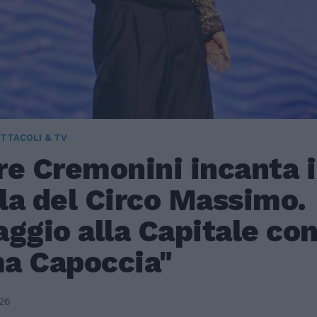
TTACOLI & TV
re Cremonini incanta i
la del Circo Massimo.
ggio alla Capitale co
a Capoccia"
26