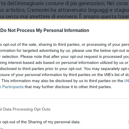
te dell’immaginario comune di più generazioni. Nel corso
o artistico, Cremonini ha attraversato linguaggi e stagio
na senza mai smettere di evolversi. È proprio questa traie
 e crescita, che oggi lo colloca tra i pochissimi artisti cap
un concerto in un vero e proprio evento culturale, prima
-
Do Not Process My Personal Information
e è accaduto ieri sera nella Capitale.
uadalaxara
to opt-out of the sale, sharing to third parties, or processing of your per
formation for targeted advertising by us, please use the below opt-out s
r selection. Please note that after your opt-out request is processed y
eing interest-based ads based on personal information utilized by us or
disclosed to third parties prior to your opt-out. You may separately opt-
losure of your personal information by third parties on the IAB’s list of
. This information may also be disclosed by us to third parties on the
IA
Participants
that may further disclose it to other third parties.
l Data Processing Opt Outs
o opt-out of the Sharing of my personal data.
In