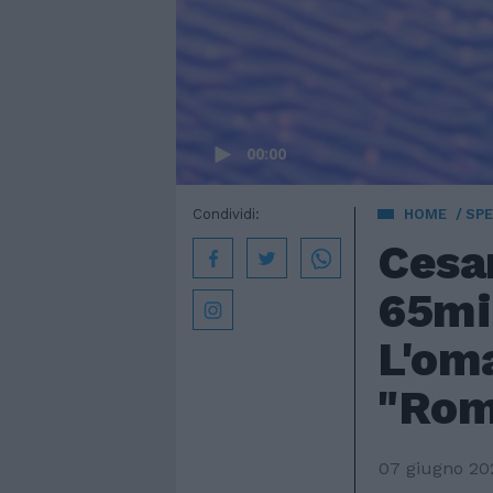
00:00
Condividi:
HOME
SPE
Cesa
65mi
L'oma
"Rom
07 giugno 20