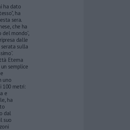
mi ha dato
tesso", ha
esta sera.
gnese, che ha
co del mondo”,
ripresa dalle
 serata sulla
simo”.
ittà Eterna
 un semplice
 e
n uno
 100 metri:
a e
le, ha
ato
to dal
il suo
zoni