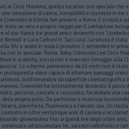
uti al Circo Massimo, questa location così speciale che 
 una sensazione di calma, tranquillità e sicurezza in me s
e Cremonini ai 65mila fan presenti a Roma. E si replica qu
i è stato un vero e proprio viaggio per il cantautore bolo
re al suo fianco tre grandi amici: Jovanotti con “L’ombeli
ore Boreali” e Luca Carboni in “San Luca”. La serata è stata 
lla RAI e andrà in onda il prossimo 2 settembre in prima
ia con lo speciale “Roma, Baby. Cremonini Live Circo Mas
 brani in scaletta, tra cui non è mancato l’omaggio alla C
poccia”. Lo schermo panoramico da 65 metri non è stato
 protagonista visivo capace di alternare paesaggi onirici
luminose, trasformandosi da superficie cinematografica i
mersivo. Cremonini ha letteralmente dominato il palco di
ersato, percorso, cantato e coccolato, facendone una cas
 della propria pelle. Da performer e musicista incontenibi
chitarra, pianoforte, fisarmonica e l'amato sax. Un risult
, costruito in oltre venticinque anni di carriera e acclama
’esordio giovanissimo fino ai grandi live degli ultimi anni, 
 continuato ad accumulare hit, successi radiofonici e can