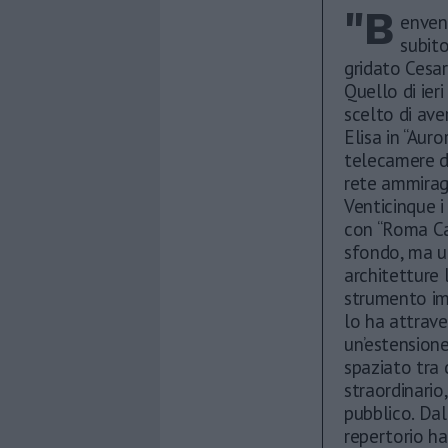
"B
enven
subito
gridato Cesar
Quello di ier
scelto di ave
Elisa in “Aur
telecamere de
rete ammiragl
Venticinque i
con “Roma Ca
sfondo, ma un
architetture 
strumento im
lo ha attrav
un’estensione
spaziato tra 
straordinario
pubblico. Dall
repertorio ha