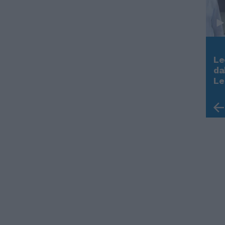
Le
Rudy Giuliani a Come States?
da
Trump, Meloni e la strategia
Le
americana