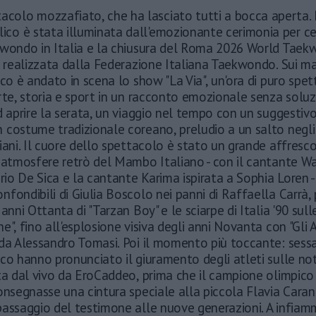
acolo mozzafiato, che ha lasciato tutti a bocca aperta.
lico è stata illuminata dall'emozionante cerimonia per ce
kwondo in Italia e la chiusura del Roma 2026 World Tae
e realizzata dalla Federazione Italiana Taekwondo. Sui ma
ico è andato in scena lo show "La Via", un'ora di puro spe
rte, storia e sport in un racconto emozionale senza soluz
d aprire la serata, un viaggio nel tempo con un suggestiv
 costume tradizionale coreano, preludio a un salto negli
iani. Il cuore dello spettacolo è stato un grande affresco 
 atmosfere retrò del Mambo Italiano - con il cantante Wal
orio De Sica e la cantante Karima ispirata a Sophia Loren -
fondibili di Giulia Boscolo nei panni di Raffaella Carrà,
anni Ottanta di "Tarzan Boy" e le sciarpe di Italia '90 sull
e", fino all'esplosione visiva degli anni Novanta con "Gli 
 da Alessandro Tomasi. Poi il momento più toccante: sess
co hanno pronunciato il giuramento degli atleti sulle no
ta dal vivo da EroCaddeo, prima che il campione olimpico
onsegnasse una cintura speciale alla piccola Flavia Cara
assaggio del testimone alle nuove generazioni. A infiamm