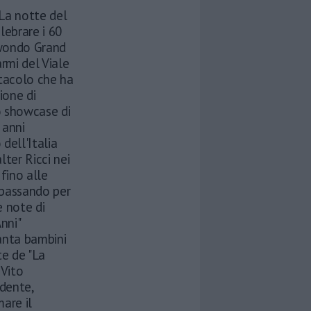
 La notte del
lebrare i 60
kwondo Grand
rmi del Viale
ttacolo che ha
ione di
o showcase di
 anni
dell'Italia
ter Ricci nei
 fino alle
 passando per
e note di
Anni"
anta bambini
te de "La
 Vito
ndente,
are il