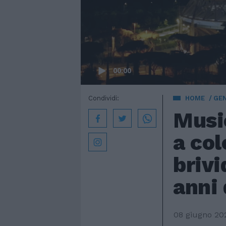
00:00
Condividi:
HOME
GE
Music
a col
brivi
anni 
08 giugno 20