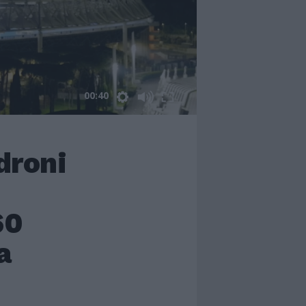
00:40
droni
60
a