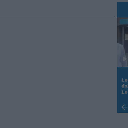
Le
Rudy Giuliani a Come States?
da
Trump, Meloni e la strategia
Le
americana