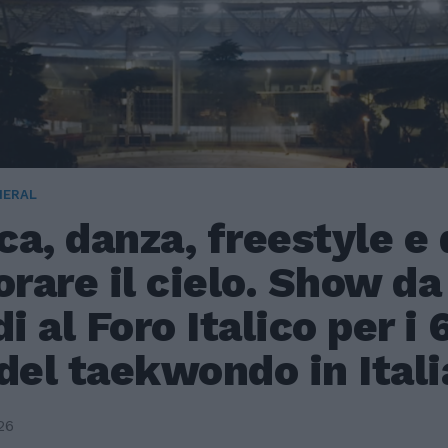
NERAL
a, danza, freestyle e 
orare il cielo. Show da
di al Foro Italico per i 
del taekwondo in Itali
26