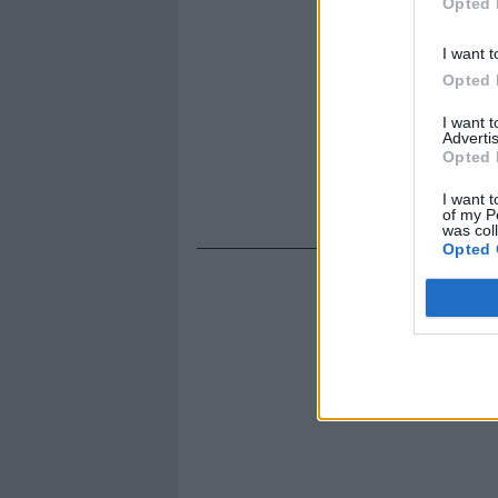
Opted 
I want t
Opted 
I want 
Advertis
Opted 
I want t
of my P
was col
Opted 