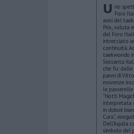
U
no spett
Foro Ita
anni del tae
Prix, voluta 
del Foro Ital
intrecciato a
continuità. A
taekwondo in
Sessanta ital
che fu: dalle
panni di Vitt
movenze incon
le passerelle 
"Notti Magich
interpretata
in dobok bian
Cura", esegui
Dell'Aquila c
simbolo del p