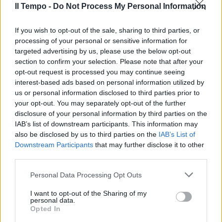
Il Tempo -
Do Not Process My Personal Information
If you wish to opt-out of the sale, sharing to third parties, or
processing of your personal or sensitive information for
Soddisfatto anche il ministro della Cultura,
targeted advertising by us, please use the below opt-out
section to confirm your selection. Please note that after your
Alessandro Giuli: "Approvo la scelta del
opt-out request is processed you may continue seeing
Teatro Filarmonico di Verona - le sue parole -
interest-based ads based on personal information utilized by
che ha annullato l'esibizione di Ildar
us or personal information disclosed to third parties prior to
Abdrazakov. Non si tratta principalmente
your opt-out. You may separately opt-out of the further
d'una questione di sicurezza, pur
disclosure of your personal information by third parties on the
importantissima: le arti e più in generale la
IAB’s list of downstream participants. This information may
cultura russa, al pari delle altre, sono sempre
also be disclosed by us to third parties on the
IAB’s List of
benvenute in Italia quando rappresentano un
Downstream Participants
that may further disclose it to other
veicolo di dialogo e pacificazione fra i popoli.
third parties.
Non così, invece, quando diventano lo
Personal Data Processing Opt Outs
strumento di propaganda al servizio di un
potere dispotico che non può e non deve
I want to opt-out of the Sharing of my
avere diritto di cittadinanza nel mondo libero".
personal data.
Opted In