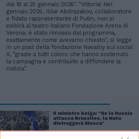
dal 18 al 25 gennaio 2026". "Vittoria! Nel
gennaio 2026, Ildar Abdrazakov, collaboratore
e fidato rappresentante di Putin, non si
esibirà al teatro italiano Fondazione Arena di
Verona: è stato rimosso dal programma,
esattamente come avevamo chiesto", si legge
in un post della fondazione Navalny sul social
X, "grazie a tutti coloro che hanno sostenuto
la campagna e contribuito a diffondere la
notizia".
Il ministro belga: "Se la Russia
attacca Bruxelles, la Nato
distruggerà Mosca"