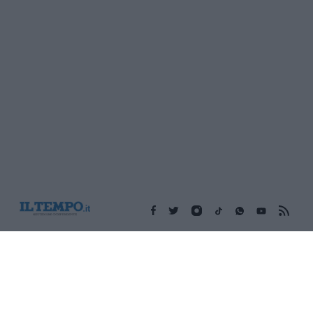
Edicola digitale
Il Tempo Shopping
Cookie Policy
Privacy Policy
Condizioni Generali