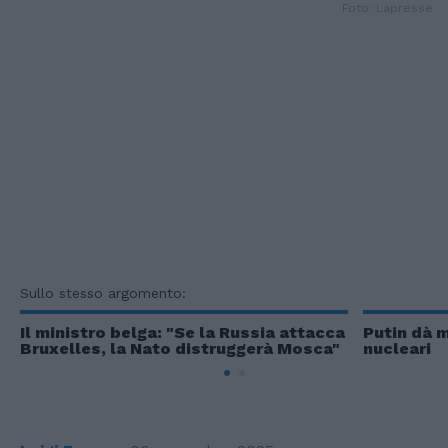
Foto: Lapresse
Sullo stesso argomento:
Il ministro belga: "Se la Russia attacca
Putin dà 
Bruxelles, la Nato distruggerà Mosca"
nucleari