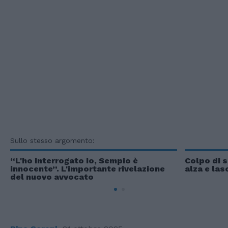
Sullo stesso argomento:
“L'ho interrogato io, Sempio è
Colpo di s
innocente”. L'importante rivelazione
alza e las
del nuovo avvocato