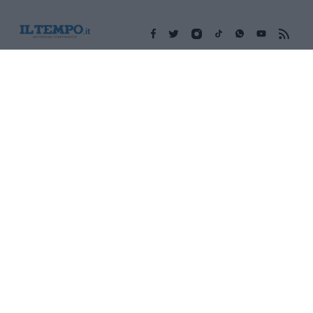
Edicola digitale
Il Tempo Shopping
Cookie Policy
Privacy Policy
Condizioni Generali
Contatti
Pubblicità
Credits
Modello 231
Preferenze Privacy
Assistenza
Sede legale: Piazza Colonna, 366 - 00187 Roma CF e P. Iva e
Iscriz. Registro Imprese Roma: 13486391009 REA Roma n°
1450962 Cap. Sociale € 25.000,00 i.v. © Copyright IlTempo. Srl -
ISSN (sito web): 1721-4084
TORNA SU