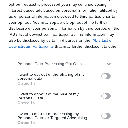
sono cose che sono dette dagli inquirenti",
opt-out request is processed you may continue seeing
afferma l'avvocato. Precedentemente Gallo
interest-based ads based on personal information utilized by
aveva messo in dubbio la solidità
us or personal information disclosed to third parties prior to
your opt-out. You may separately opt-out of the further
dello scontrino di Sempio che potrebbe
disclosure of your personal information by third parties on the
trasformarsi in un indizio di
IAB’s list of downstream participants. This information may
colpevolezza senza riscontri oggettivi come
also be disclosed by us to third parties on the
IAB’s List of
celle telefoniche o telecamere.
Downstream Participants
that may further disclose it to other
third parties.
Personal Data Processing Opt Outs
I want to opt-out of the Sharing of my
personal data.
Opted In
I want to opt-out of the Sale of my
Personal Data.
Opted In
I want to opt-out of processing my
Personal Data for Targeted Advertising.
Opted In