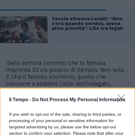
Taccia stronca Lovati: “Non
c'era quando serviva, aveva
altre priorità”. Lite tra legali
Gallo sembra convinto che la famosa
impronta 33 sia proprio di Sempio. Non solo.
E che il famoso scontrino, quello che
concorre a stabilire l'alibi dell'indagato,
potrebbe non essere stato prodotto da lui. E
ancora che l'orario della morte di Chiara
Il Tempo -
Do Not Process My Personal Information
Poggi andrebbe spostato in avanti. Insomma,
l'avvocato di Lovati per diffamazione sembra
If you wish to opt-out of the sale, sharing to third parties, or
avere le idee chiare anche per il delitto di
processing of your personal or sensitive information for
Garlasco. "Non sono l'avvocato di Sempio e
targeted advertising by us, please use the below opt-out
non mi voglio permettere di esserlo, ma ci
section to confirm your selection. Please note that after your