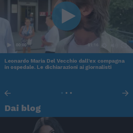
00:00
01:16
Leonardo Maria Del Vecchio dall'ex compagna
in ospedale. Le dichiarazioni ai giornalisti
Dai blog