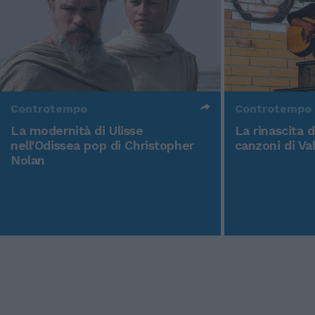
Controtempo
Controtempo
La modernità di Ulisse
La rinascita 
nell'Odissea pop di Christopher
canzoni di Va
Nolan