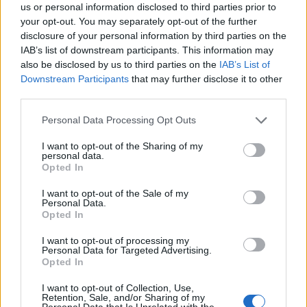
us or personal information disclosed to third parties prior to
leggeri aumenti, leggerissimi aumenti fra un
your opt-out. You may separately opt-out of the further
giorno e l'altro, forse un grado, però la
disclosure of your personal information by third parties on the
tendenza a risalire c’è, con molta calma”.
IAB’s list of downstream participants. This information may
also be disclosed by us to third parties on the
IAB’s List of
Downstream Participants
that may further disclose it to other
third parties.
Personal Data Processing Opt Outs
I want to opt-out of the Sharing of my
personal data.
Opted In
I want to opt-out of the Sale of my
Personal Data.
Opted In
I want to opt-out of processing my
Personal Data for Targeted Advertising.
Opted In
I want to opt-out of Collection, Use,
Retention, Sale, and/or Sharing of my
Personal Data that Is Unrelated with the