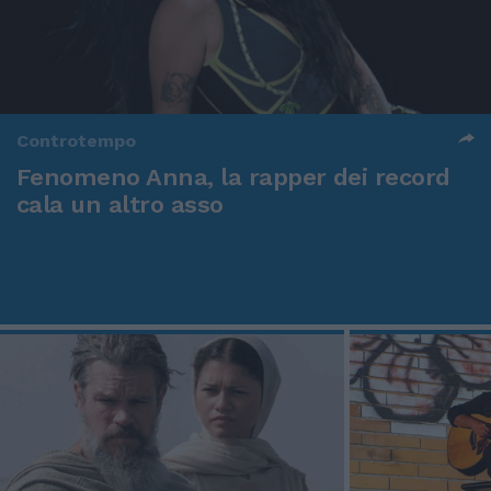
Controtempo
Fenomeno Anna, la rapper dei record
cala un altro asso