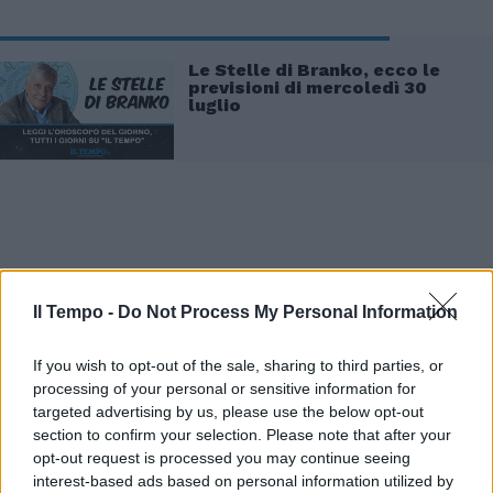
Le Stelle di Branko, ecco le
previsioni di mercoledì 30
luglio
Infine Sottocorona analizza le temperature
massime previste per la giornata di oggi: “C’è
Il Tempo -
Do Not Process My Personal Information
qualche zona che magari per effetto di questi
fenomeni pomeridiani ha dei valori
If you wish to opt-out of the sale, sharing to third parties, or
relativamente bassi, per la stagione sono un
processing of your personal or sensitive information for
po' sotto media. Siamo comunque a 28 gradi,
targeted advertising by us, please use the below opt-out
non sono 18, meglio 28 che 38 volendo
section to confirm your selection. Please note that after your
opt-out request is processed you may continue seeing
giocare sui numeri. La tendenza è quella che
interest-based ads based on personal information utilized by
si era vista, sta mantenendo questo binario,