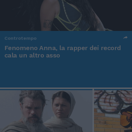
Controtempo
Fenomeno Anna, la rapper dei record
cala un altro asso