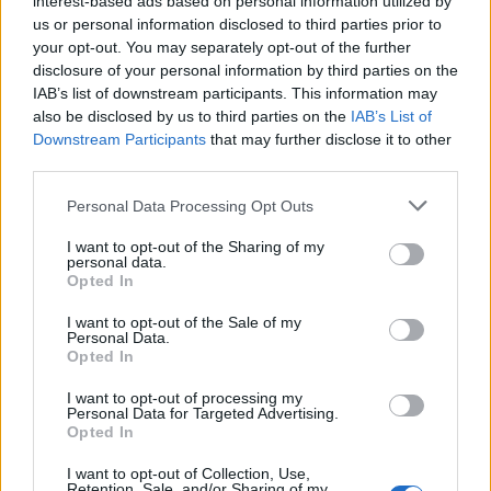
interest-based ads based on personal information utilized by
Quanto alle due sentenze di assoluzione è
us or personal information disclosed to third parties prior to
logico farsi qualche domanda ma in Italia
your opt-out. You may separately opt-out of the further
fortunatamente ci sono ancora tre gradi di
disclosure of your personal information by third parties on the
giudizio. Io rimango convinto della
IAB’s list of downstream participants. This information may
colpevolezza di Stasi. L’assassino - ribadisce
also be disclosed by us to third parties on the
IAB’s List of
Garofano - è uno solo. Pensare che ci fosse
Downstream Participants
that may further disclose it to other
una corte di persone che ha aggredito Chiara
third parties.
è offensivo per la trasparenza e il modo
Personal Data Processing Opt Outs
integerrimo con cui quella povera ragazza
conduceva la sua vita e contrasta con la
I want to opt-out of the Sharing of my
ricostruzione medico-legale e dinamica
personal data.
Opted In
dell’omicidio”.
I want to opt-out of the Sale of my
Personal Data.
Opted In
I want to opt-out of processing my
Personal Data for Targeted Advertising.
Opted In
Garlasco, Nordio su Stasi:
"Irragionevole la condanna
I want to opt-out of Collection, Use,
dopo due assoluzioni"
Retention, Sale, and/or Sharing of my