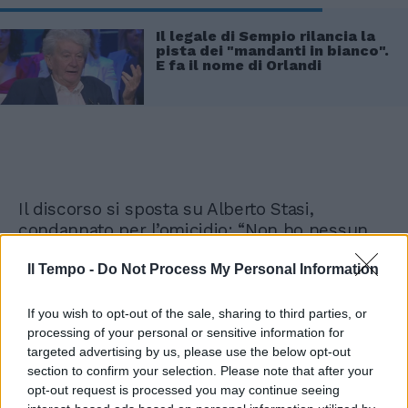
Il legale di Sempio rilancia la
pista dei "mandanti in bianco".
E fa il nome di Orlandi
Il discorso si sposta su Alberto Stasi,
condannato per l’omicidio: “Non ho nessun
dubbio sulla colpevolezza di Stasi. Penso che
Il Tempo -
Do Not Process My Personal Information
la sentenza di condanna sia fondata su indizi
solidi. Primo fra tutti quello che ha portato a
stabilire, attraverso una perizia molto
If you wish to opt-out of the sale, sharing to third parties, or
sofisticata, che non poteva non esserci
processing of your personal or sensitive information for
targeted advertising by us, please use the below opt-out
sangue sotto le sue scarpe, visto che era
section to confirm your selection. Please note that after your
entrato in casa e aveva trovato il corpo di
opt-out request is processed you may continue seeing
Chiara. In quelle stanze c’era molto sangue.