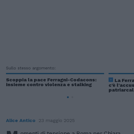
Sullo stesso argomento:
Scoppia la pace Ferragni-Codacons:
La Ferra
insieme contro violenza e stalking
c'è l'accu
patriarca
Alice Antico
23 maggio 2025
omenti di tensione a Roma per Chiara