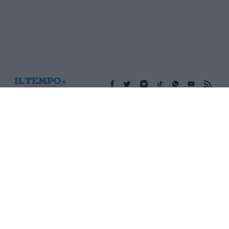
Edicola digitale
Il Tempo Shopping
Cookie Policy
Privacy Policy
Condizioni Generali
Contatti
Pubblicità
Credits
Modello 231
Preferenze Privacy
Assistenza
Sede legale: Piazza Colonna, 366 - 00187 Roma CF e P. Iva e