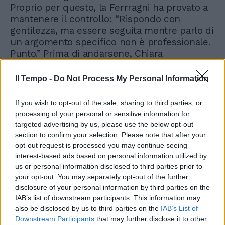
Proprio per questo, la Ferrragni ha provato a
mantenere il controllo: “Rispondo con
gentilezza, ma essere seguita mentre parlo di
un argomento specifico non è professionale.
Punto.” Prima di andarsene, Chiara
Ferragni ha voluto precisare: “Rispetto il
vostro mestiere, non devo insegnare niente a
Il Tempo -
Do Not Process My Personal Information
nessuno. È inutile seguirmi. E tengo a
precisare che ho solo un bodyguard e
If you wish to opt-out of the sale, sharing to third parties, or
nessuno nel mio team si permetterebbe mai
processing of your personal or sensitive information for
di spingere qualcuno. Non raccontate cose
targeted advertising by us, please use the below opt-out
false.”
section to confirm your selection. Please note that after your
opt-out request is processed you may continue seeing
interest-based ads based on personal information utilized by
us or personal information disclosed to third parties prior to
your opt-out. You may separately opt-out of the further
disclosure of your personal information by third parties on the
IAB’s list of downstream participants. This information may
also be disclosed by us to third parties on the
IAB’s List of
Downstream Participants
that may further disclose it to other