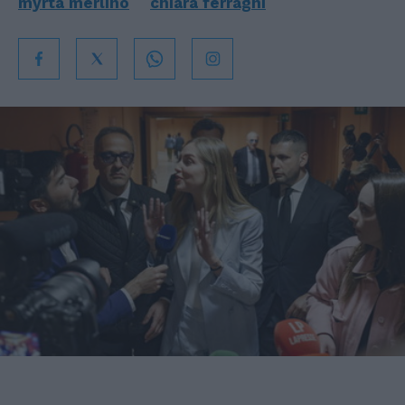
myrta merlino
chiara ferragni