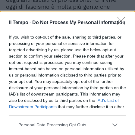
oggi di fascismo è molta più gente che
cent'anni fa in Italia, sono tutti di sinistra,
quindi c'è il fascismo, solo che è rosso, sta a
Il Tempo -
Do Not Process My Personal Information
sinistra".
If you wish to opt-out of the sale, sharing to third parties, or
"So che in Italia c'è tanta gente che spia, ho
processing of your personal or sensitive information for
visto che c'è addirittura un'indagine" prima a
targeted advertising by us, please use the below opt-out
Perugia poi a Roma, "dove ci sono un sacco
section to confirm your selection. Please note that after your
di colleghi indagati per avere preso notizie
opt-out request is processed you may continue seeing
interest-based ads based on personal information utilized by
che danno del fascista a me e che dicono
us or personal information disclosed to third parties prior to
che la libertà di stampa è quella che fanno
your opt-out. You may separately opt-out of the further
loro - aggiunge Cerno - Allora se questo
disclosure of your personal information by third parties on the
Parlamento vuole affermare che in Italia c'è
IAB’s list of downstream participants. This information may
un problema ha ragione, ma il problema non
also be disclosed by us to third parties on the
IAB’s List of
sta in maggioranza, sta all'opposizione".
Downstream Participants
that may further disclose it to other
third parties.
Personal Data Processing Opt Outs