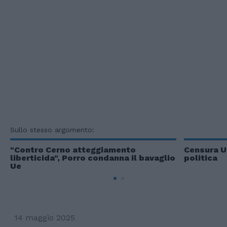
Sullo stesso argomento:
"Contro Cerno atteggiamento
Censura Ue
liberticida", Porro condanna il bavaglio
politica
Ue
14 maggio 2025