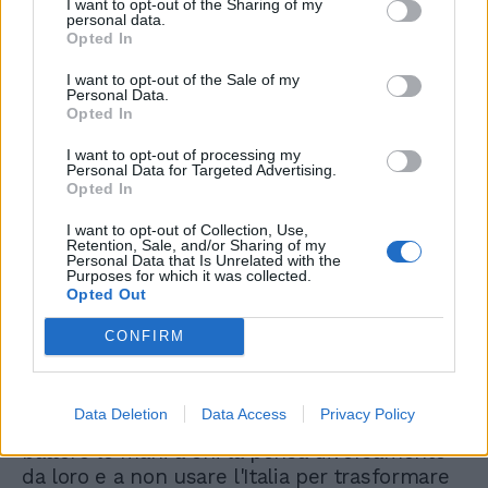
I want to opt-out of the Sharing of my
personal data.
Opted In
Bavaglio Ue a Il Tempo, la
conferenza stampa: Cerno,
I want to opt-out of the Sale of my
Procaccini e Ciriani | Diretta
Personal Data.
streaming
Opted In
I want to opt-out of processing my
Personal Data for Targeted Advertising.
Opted In
"Noi qui difendiamo posizioni molto differenti
- continua riguardo agli altri ospiti - le mie,
I want to opt-out of Collection, Use,
Retention, Sale, and/or Sharing of my
quelle di Coghe e quelle della collega
Personal Data that Is Unrelated with the
Biancospino che ha fondato insieme a delle
Purposes for which it was collected.
Opted Out
bravissime colleghe un'associazione di donne
giornaliste che viene censurata regolarmente.
CONFIRM
Quindi aspetto tutti questi signori che si
riempiono la bocca di Altiero Spinelli, di
Ventotene, della Costituzione, della bandiera
Data Deletion
Data Access
Privacy Policy
italiana, della Repubblica a venire qui a
battere le mani a chi la pensa diversamente
da loro e a non usare l'Italia per trasformare