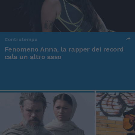
Controtempo
Fenomeno Anna, la rapper dei record
cala un altro asso