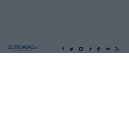
Edicola digitale
Il Tempo Shopping
Cookie Policy
Privacy Policy
Condizioni Generali
Contatti
Pubblicità
Credits
Modello 231
Preferenze Privacy
Assistenza
Sede legale: Piazza Colonna, 366 - 00187 Roma CF e P. Iva e