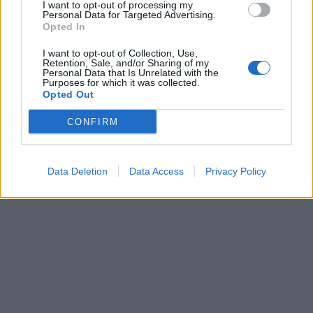
I want to opt-out of processing my
nulla a che fare con l’amministrazione, ma
Personal Data for Targeted Advertising.
Opted In
che in virtù della Severino ha portato alla
decadenza. Chiediamo lo stesso trattamento
I want to opt-out of Collection, Use,
per il sindaco, se non ha la correttezza di
Retention, Sale, and/or Sharing of my
Personal Data that Is Unrelated with the
dimettersi da solo». Trifoli, che nei prossimi
Purposes for which it was collected.
giorni renderà ufficiale la battaglia a carte
Opted Out
bollate, fa appello alla Prefettura: «Noi
CONFIRM
seguiamo il modello contro l’immigrazione
clandestina che sta portando avanti il
governo Meloni. E rispettiamo le leggi.
Data Deletion
Data Access
Privacy Policy
Dunque si proceda rapidamente alla formale
comunicazione di decadenza».