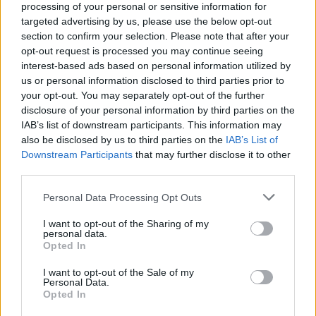
documenti ufficiali e poter procedere con le
processing of your personal or sensitive information for
nostre istanze, ma mi hanno negato gli atti»,
targeted advertising by us, please use the below opt-out
racconta il sindaco uscente che oggi siede
section to confirm your selection. Please note that after your
nei banchi dell'opposizione. «Noi vogliamo
opt-out request is processed you may continue seeing
interest-based ads based on personal information utilized by
leggere le carte perché è nostro diritto, ma se
us or personal information disclosed to third parties prior to
non ce le danno procederemo comunque a
your opt-out. You may separately opt-out of the further
presentare una mozione di sfiducia contro
disclosure of your personal information by third parties on the
Lucano», spiega Trifoli, «perché la legge è
IAB’s list of downstream participants. This information may
uguale per tutti, tanto più per lui che,
also be disclosed by us to third parties on the
IAB’s List of
distratto da grandi pensieri europei, non sta
Downstream Participants
that may further disclose it to other
facendo nulla per i cittadini e pensa solo a
third parties.
portare altri immigrati irregolari sul territorio.
Per quanto sbandieri il suo modello, la verità
Personal Data Processing Opt Outs
è che Riace non lo vuole».
I want to opt-out of the Sharing of my
personal data.
Opted In
Trifoli rivela inoltre che «nella precedente
legislatura il consigliere di maggioranza di
I want to opt-out of the Sale of my
centrodestra, Claudio Falchi, è stato fatto
Personal Data.
Opted In
fuori dopo che la sinistra ha riesumato una
vecchia condanna a Milano, che non aveva