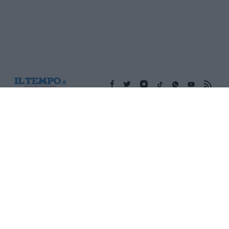
Edicola digitale
Il Tempo Shopping
Cookie Policy
Privacy Policy
Condizioni Generali
Contatti
Pubblicità
Credits
Modello 231
Preferenze Privacy
Assistenza
Sede legale: Piazza Colonna, 366 - 00187 Roma CF e P. Iva e