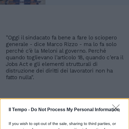
"Oggi il sindacato fa bene a fare lo sciopero
generale - dice Marco Rizzo - ma lo fa solo
perché c'è la Meloni al governo. Perché
quando toglievano l'articolo 18, quando c'era il
Jobs Act e gli elementi strutturali di
distruzione dei diritti dei lavoratori non ha
fatto nulla".
Il Tempo -
Do Not Process My Personal Information
If you wish to opt-out of the sale, sharing to third parties, or