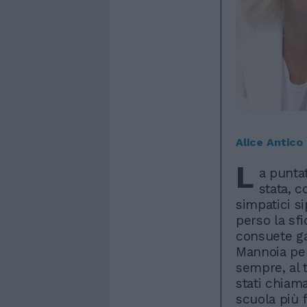
Alice Antico
L
a punta
stata, c
simpatici si
perso la sf
consuete gar
Mannoia per
sempre, al t
stati chiama
scuola più f