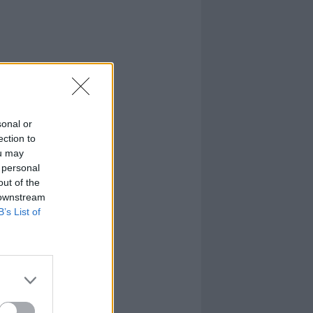
sonal or
ection to
ou may
 personal
out of the
 downstream
B’s List of