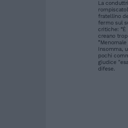
La conduttri
rompiscatol
fratellino d
fermo sul s
critiche: “È
creano trop
”Menomale c
Insomma, un
pochi commen
giudice "es
difese.