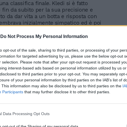
a classifica finale. Kledi si è fatto
 fin da subito per la sua precisione e
anto da dar vita a un botta e risposta con
embrava inizialmente simpatico ed è poi
 nel "pungente". Il giudice non ha fatto
a, si è mostrato insoddisfatto di tutti i
-
Do Not Process My Personal Information
enerando una vera e propria "strage".
to opt-out of the sale, sharing to third parties, or processing of your per
formation for targeted advertising by us, please use the below opt-out s
r selection. Please note that after your opt-out request is processed y
eing interest-based ads based on personal information utilized by us or
disclosed to third parties prior to your opt-out. You may separately opt-
losure of your personal information by third parties on the IAB’s list of
. This information may also be disclosed by us to third parties on the
IA
Participants
that may further disclose it to other third parties.
Alessia perde peso in
pochi giorni. De Filippi
fulmina Celentano:
l Data Processing Opt Outs
"Dovresti..."
o opt-out of the Sharing of my personal data.