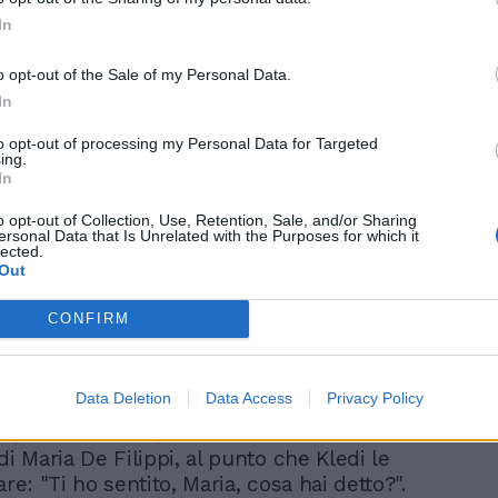
In
o opt-out of the Sale of my Personal Data.
In
to opt-out of processing my Personal Data for Targeted
ing.
 criticato i piedi, definendoli piatti,
In
e l’ha definita troppo rigida, mentre
o opt-out of Collection, Use, Retention, Sale, and/or Sharing
tata completamente bocciata dal ballerino
ersonal Data that Is Unrelated with the Purposes for which it
movimenti meccanici e le espressioni
lected.
Out
agerate. In ultimo, dopo la performance del
lessio, Kledi ha commentato che il
CONFIRM
 iniziato bene, ma ha "rovinato" la
te. Poi ha evidenziato nuovamente la
el "piede piatto", un elemento
Data Deletion
Data Access
Privacy Policy
te molto in voga nella scuola di Amici. A
, in sottofondo, si è sentito un
 Maria De Filippi, al punto che Kledi le
are: "Ti ho sentito, Maria, cosa hai detto?".