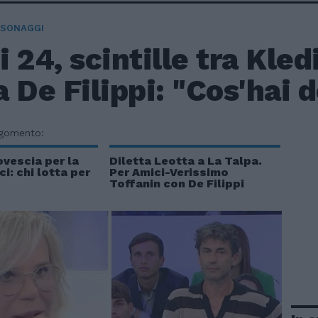
RSONAGGI
 24, scintille tra Kled
 De Filippi: "Cos'hai 
rgomento:
ovescia per la
Diletta Leotta a La Talpa.
ci: chi lotta per
Per Amici-Verissimo
Toffanin con De Filippi