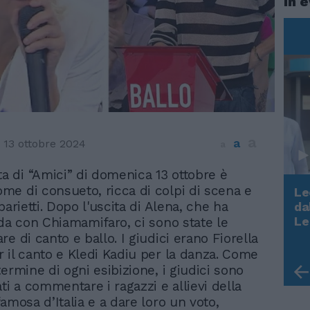
In 
a
a
13 ottobre 2024
a
ta di “Amici” di domenica 13 ottobre è
ome di consueto, ricca di colpi di scena e
Le
parietti. Dopo l'uscita di Alena, che ha
da
Rudy Giuliani a Come States?
Le
ida con Chiamamifaro, ci sono state le
Trump, Meloni e la strategia
e di canto e ballo. I giudici erano Fiorella
americana
 il canto e Kledi Kadiu per la danza. Come
ermine di ogni esibizione, i giudici sono
ti a commentare i ragazzi e allievi della
amosa d’Italia e a dare loro un voto,