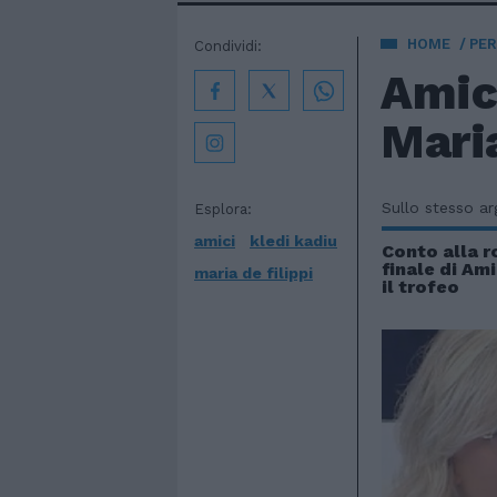
HOME
PE
Condividi:
Amici
Maria
Sullo stesso a
Esplora:
amici
kledi kadiu
Conto alla r
finale di Ami
maria de filippi
il trofeo