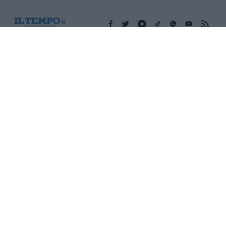
Edicola digitale
Il Tempo Shopping
Cookie Policy
Privacy Policy
Condizioni Generali
Contatti
Pubblicità
Credits
Modello 231
Preferenze Privacy
Assistenza
Sede legale: Piazza Colonna, 366 - 00187 Roma CF e P. Iva e
Iscriz. Registro Imprese Roma: 13486391009 REA Roma n°
1450962 Cap. Sociale € 25.000,00 i.v. © Copyright IlTempo. Srl -
ISSN (sito web): 1721-4084
TORNA SU