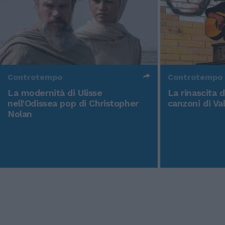
Controtempo
Controtempo
La modernità di Ulisse
La rinascita 
nell'Odissea pop di Christopher
canzoni di Va
Nolan