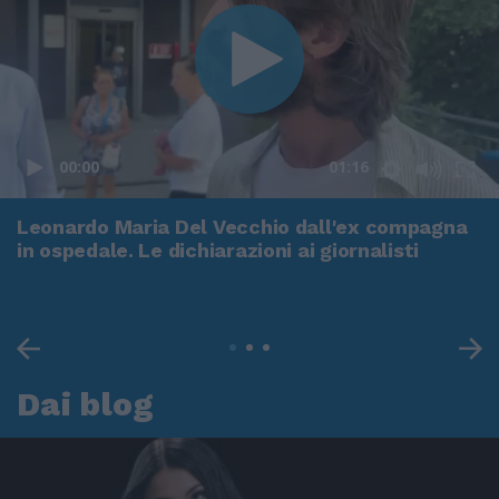
00:00
01:16
Leonardo Maria Del Vecchio dall'ex compagna
in ospedale. Le dichiarazioni ai giornalisti
Dai blog