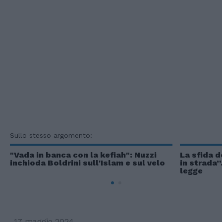
Sullo stesso argomento:
"Vada in banca con la kefiah": Nuzzi
La sfida 
inchioda Boldrini sull'Islam e sul velo
in strada”
legge
17 maggio 2024