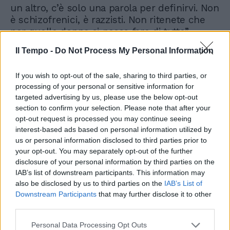
un altro, c’è solo una parola per definirvi. Non
è schizofrenici, è razzisti. Non ritenete che
per quelle donne si possa fare di tutto”.
Il Tempo -
Do Not Process My Personal Information
"La sinistra tutela le donne italiane a differenza di quelle islamiche"
If you wish to opt-out of the sale, sharing to third parties, or
Daniele Capezzone a
#Drittoerovescio
pic.twitter.com/MRGd2XUDZo
processing of your personal or sensitive information for
— Dritto e rovescio (@Drittorovescio_)
May 16, 2024
targeted advertising by us, please use the below opt-out
section to confirm your selection. Please note that after your
opt-out request is processed you may continue seeing
interest-based ads based on personal information utilized by
us or personal information disclosed to third parties prior to
your opt-out. You may separately opt-out of the further
disclosure of your personal information by third parties on the
IAB’s list of downstream participants. This information may
also be disclosed by us to third parties on the
IAB’s List of
Downstream Participants
that may further disclose it to other
third parties.
Personal Data Processing Opt Outs