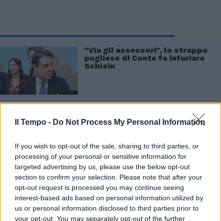
"Via gli assessori", lo strappo
pugliese di Conte fa infuriare
Schlein
Il Tempo -
Do Not Process My Personal Information
Insomma, per l'editorialista e storico la
segretaria sta compiendo un'operazione
If you wish to opt-out of the sale, sharing to third parties, or
profonda nel Partito democratico, "complessa
processing of your personal or sensitive information for
e funzionale" perché "il Pd è infestato di
targeted advertising by us, please use the below opt-out
cacicchi, capi locali che sono in occulta
section to confirm your selection. Please note that after your
guerra contro Schlein" e la strategia di Conte
opt-out request is processed you may continue seeing
è strumentale al necessario rinnovamento del
interest-based ads based on personal information utilized by
partito. Insomma, per Mieli a Bari è in
us or personal information disclosed to third parties prior to
corso "una gigantesca operazione Schlein".
your opt-out. You may separately opt-out of the further