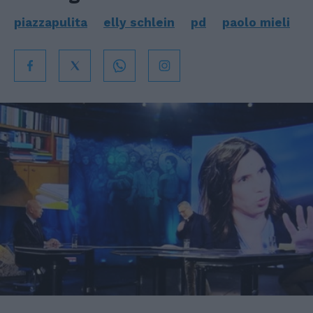
piazzapulita
elly schlein
pd
paolo mieli