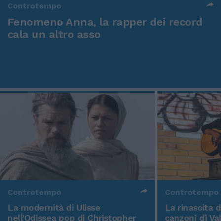
Controtempo
Fenomeno Anna, la rapper dei record
cala un altro asso
Controtempo
Controtempo
La modernità di Ulisse
La rinascita 
nell'Odissea pop di Christopher
canzoni di Va