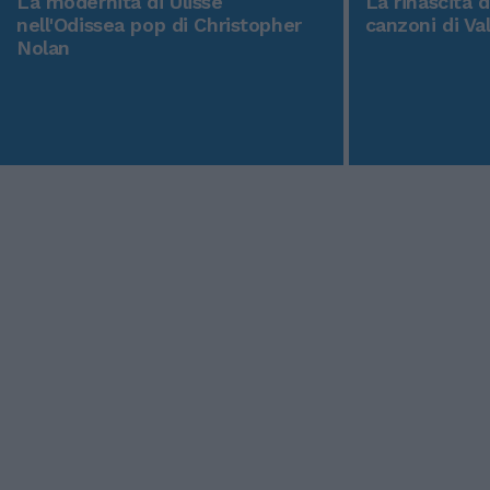
La modernità di Ulisse
La rinascita 
nell'Odissea pop di Christopher
canzoni di Va
Nolan