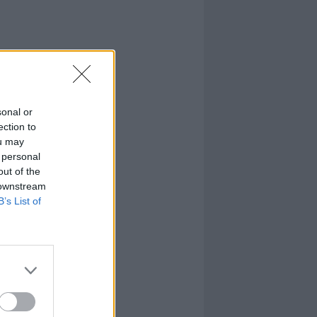
sonal or
ection to
ou may
 personal
out of the
 downstream
B’s List of