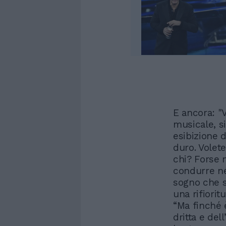
E ancora: 
musicale, s
esibizione 
duro. Volet
chi? Forse 
condurre n
sogno che s
una rifiorit
“Ma finché 
dritta e del