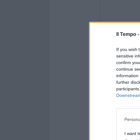
Il Tempo 
If you wish 
sensitive in
confirm you
continue se
Visualizza ques
information 
further disc
participants
Downstream 
Persona
I want t