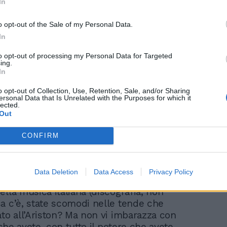
In
post condiviso da Morgan (@morganofficial)
o opt-out of the Sale of my Personal Data.
In
to opt-out of processing my Personal Data for Targeted
ing.
In
oi Fiorello e Biggio a mettere i puntini
pecificare che il direttore artistico di
o opt-out of Collection, Use, Retention, Sale, and/or Sharing
stesse riferendo allo scambio di battute
ersonal Data that Is Unrelated with the Purposes for which it
lected.
 Sgarbi che ha fatto il giro del web.
Out
one Sgarbi e Morgan, Amadeus non è
nno scherzato i due conduttori di
CONFIRM
 un video pubblicato sui social, elencando
cune delle canzoni di successo selezionate
 Morgan, piccato, ha affidato alla rete la
Data Deletion
Data Access
Privacy Policy
 infuocata. "Ma complimenti miei cari
lla musica italiana (discografia, non
a c’è, state scomodi nelle tende che
ato all’Ariston? Ma non vi imbarazza con
i che avete, con tutto il potere che avete,