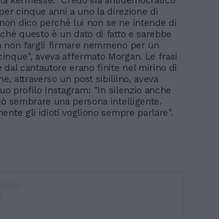
ella kermesse. "Credo sia antidemocratico
 per cinque anni a uno la direzione di
on dico perché lui non se ne intende di
ché questo è un dato di fatto e sarebbe
a non fargli firmare nemmeno per un
nque", aveva affermato Morgan. Le frasi
 dal cantautore erano finite nel mirino di
, attraverso un post sibiliino, aveva
suo profilo Instagram: "In silenzio anche
uò sembrare una persona intelligente.
ente gli idioti vogliono sempre parlare".