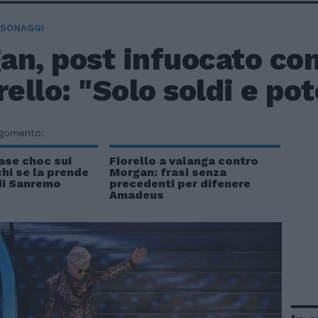
RSONAGGI
an, post infuocato co
rello: "Solo soldi e po
rgomento:
ase choc sui
Fiorello a valanga contro
chi se la prende
Morgan: frasi senza
 di Sanremo
precedenti per difenere
Amadeus