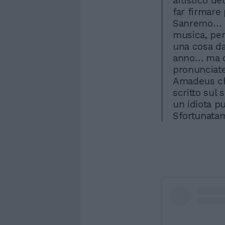
artistico d
far firmare
Sanremo… n
musica, per
una cosa d
anno… ma ci
pronunciate
Amadeus che
scritto sul 
un idiota p
Sfortunatam