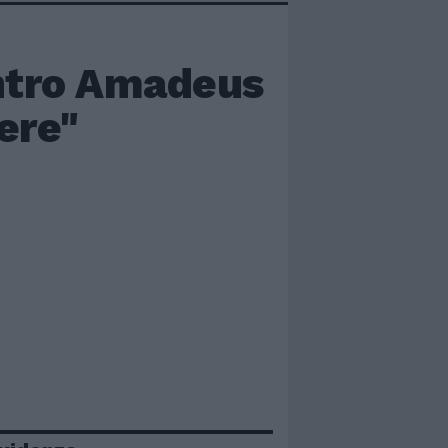
ntro Amadeus
tere"