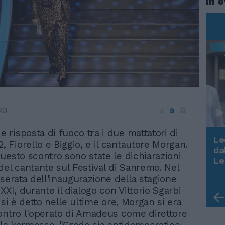
In 
a
a
23
a
 e risposta di fuoco tra i due mattatori di
Le
2, Fiorello e Biggio, e il cantautore Morgan.
da
uesto scontro sono state le dichiarazioni
Rudy Giuliani a Come States?
Le
del cantante sul Festival di Sanremo. Nel
Trump, Meloni e la strategia
 serata dell'inaugurazione della stagione
americana
XXI, durante il dialogo con Vittorio Sgarbi
 si è detto nelle ultime ore, Morgan si era
ontro l'operato di Amadeus come direttore