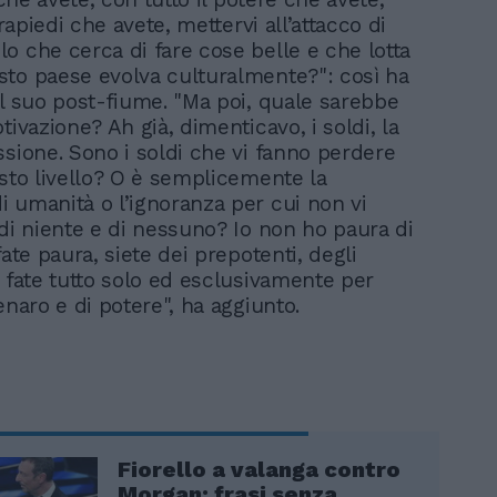
tirapiedi che avete, mettervi all’attacco di
o che cerca di fare cose belle e che lotta
to paese evolva culturalmente?": così ha
al suo post-fiume. "Ma poi, quale sarebbe
tivazione? Ah già, dimenticavo, i soldi, la
ssione. Sono i soldi che vi fanno perdere
 sto livello? O è semplicemente la
 umanità o l’ignoranza per cui non vi
 di niente e di nessuno? Io non ho paura di
fate paura, siete dei prepotenti, degli
e fate tutto solo ed esclusivamente per
enaro e di potere", ha aggiunto.
Fiorello a valanga contro
Morgan: frasi senza