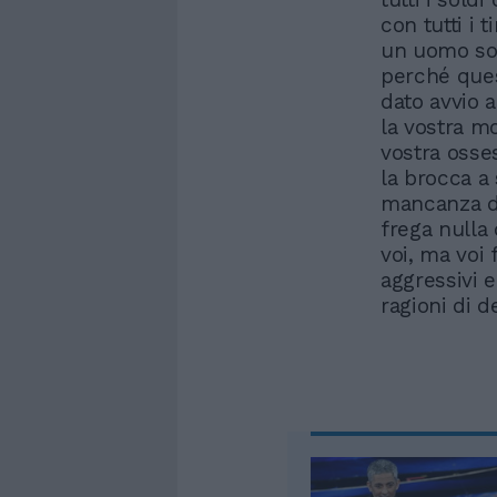
con tutti i 
un uomo sol
perché ques
dato avvio 
la vostra mo
vostra osse
la brocca a
mancanza di
frega nulla
voi, ma voi 
aggressivi 
ragioni di d