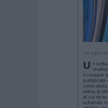
04 luglio 20
U
n botta
VivaRai
A causare q
pubblicate 
corso della
estiva al MA
di cui tanto
schierato c