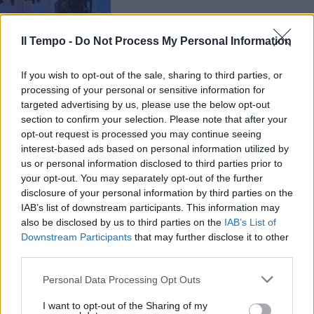
Il Tempo -
Do Not Process My Personal Information
If you wish to opt-out of the sale, sharing to third parties, or
processing of your personal or sensitive information for
targeted advertising by us, please use the below opt-out
Per questo motivo, le voci di addio si fanno
section to confirm your selection. Please note that after your
sempre più insistenti e Bianca, come
opt-out request is processed you may continue seeing
riferisce La Stampa, si sta guardando intorno.
interest-based ads based on personal information utilized by
Alla porta hanno bussato LA7 e Mediaset
us or personal information disclosed to third parties prior to
your opt-out. You may separately opt-out of the further
pronte a strappare la giornalista alla
disclosure of your personal information by third parties on the
concorrenza. Il 7 Luglio, data della
IAB’s list of downstream participants. This information may
presentazione dei palinsesti, si avvicina e
also be disclosed by us to third parties on the
IAB’s List of
stando alle ultime indiscrezioni, in Rai non si
Downstream Participants
that may further disclose it to other
strapperebbero i capelli in caso di addio della
third parties.
storica conduttrice. Per questo motivo le altre
emittenti, come successo per Fabio Fazio e
Personal Data Processing Opt Outs
Lucia Annunziata, stanno provando a
I want to opt-out of the Sharing of my
ingaggiare Bianca Berlinguer in vista della