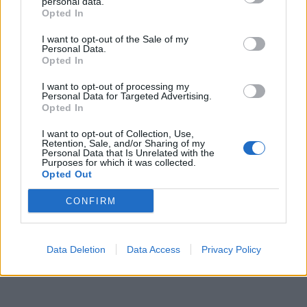
personal data.
prossima stagione televisiva. Si aspettano
Opted In
novità nei prossimi giorni, ma la strada
I want to opt-out of the Sale of my
sembra già segnata.
Personal Data.
Opted In
I want to opt-out of processing my
Personal Data for Targeted Advertising.
Opted In
I want to opt-out of Collection, Use,
Retention, Sale, and/or Sharing of my
Personal Data that Is Unrelated with the
Purposes for which it was collected.
Opted Out
CONFIRM
Data Deletion
Data Access
Privacy Policy