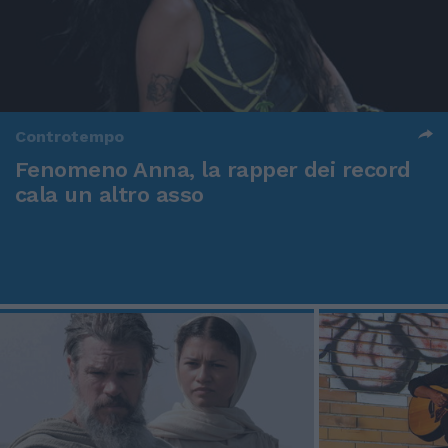
Controtempo
Fenomeno Anna, la rapper dei record
cala un altro asso