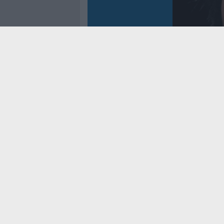
Controtem
Fenomen
dei reco
asso
Cookie Policy
Privacy Pol
Contatti
Pubblicità
Modello 231
Preferenze