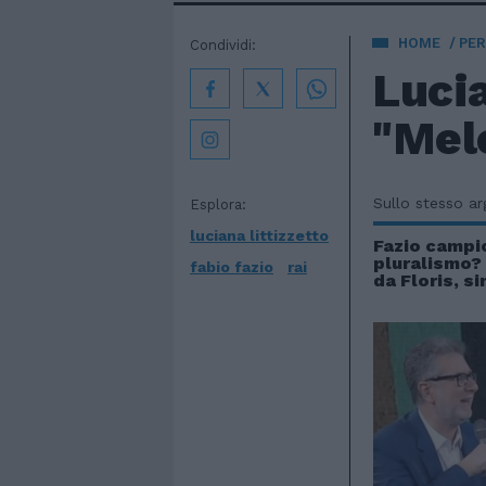
HOME
PE
Condividi:
Lucia
"Melo
Sullo stesso a
Esplora:
luciana littizzetto
Fazio campi
pluralismo? 
fabio fazio
rai
da Floris, s