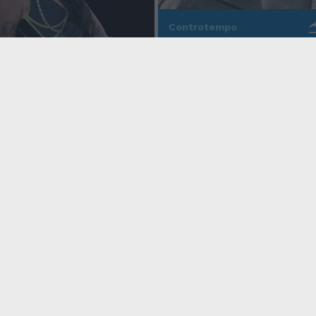
Controtempo
La modernità di Ulisse
po
nell'Odissea pop di
Christopher Nolan
o Anna, la rapper
rd cala un altro
icy
Condizioni Generali
Edicola digitale
Credits
 Privacy
Assistenza