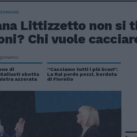
RSONAGGI
na Littizzetto non si t
ni? Chi vuole cacciare"
rgomento:
one di
“Cacciamo tutti i più bravi”.
Sallusti sbotta
La Rai perde pezzi, bordata
inistra azzerata
di Fiorello