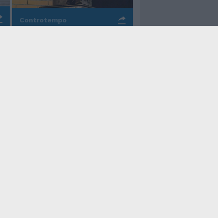
Controtempo
La rinascita della melodia
nelle canzoni di Valerio
Piccolo
Il Tempo Shopping