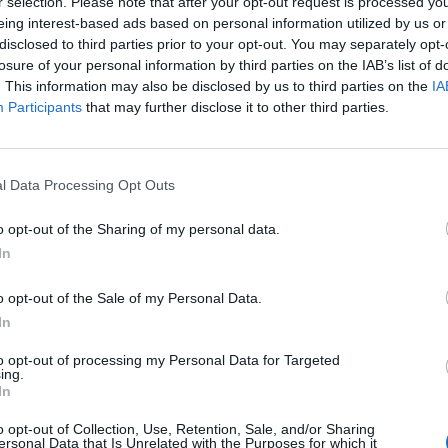
r selection. Please note that after your opt-out request is processed y
‘ma ci siamo vestiti uguali’. Non è che
eing interest-based ads based on personal information utilized by us or
ndare via anche il Papa? Vogliono far fare
disclosed to third parties prior to your opt-out. You may separately opt-
Nicola Porro?", afferma Littizzetto con
losure of your personal information by third parties on the IAB’s list of
ferimento al passaggio a Discovery. Non
. This information may also be disclosed by us to third parties on the
IA
cacciata, visto che il contratto di Fazio
Participants
that may further disclose it to other third parties.
nza, i vertici Rai indicati dal centrodestra
si erano insediati e sul canale Nove il
guadagnerà di più.
l Data Processing Opt Outs
o opt-out of the Sharing of my personal data.
In
o opt-out of the Sale of my Personal Data.
"Il governo deve pagare",
In
Bersani fuori controllo su
Fazio
to opt-out of processing my Personal Data for Targeted
ing.
In
o opt-out of Collection, Use, Retention, Sale, and/or Sharing
ersonal Data that Is Unrelated with the Purposes for which it