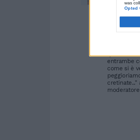
was col
Opted 
Poi l'attacco
è messa in t
mimetizzand
che sempre
quella con 
entrambe co
come si è v
peggioriamo
cretinate...
moderatore 