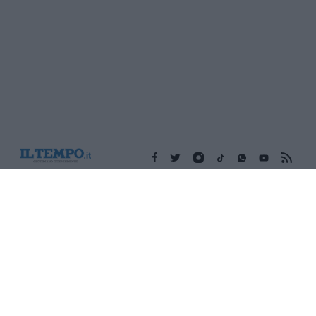
Edicola digitale
Il Tempo Shopping
Cookie Policy
Privacy Policy
Condizioni Generali
Contatti
Pubblicità
Credits
Modello 231
Preferenze Privacy
Assistenza