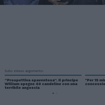
Sullo stesso argomento:
“Prospettiva spaventosa”. Il principe
"Per 15 mi
William spegne 40 candeline con una
concessio
terribile angoscia