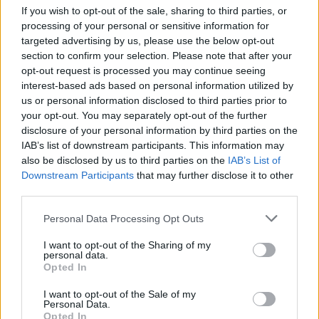
maldicenze nate ad hoc dopo l'intervista
If you wish to opt-out of the sale, sharing to third parties, or
bomba con Oprah Winfrey, nella quale la
processing of your personal or sensitive information for
stessa Meghan sosteneva di essere stata
targeted advertising by us, please use the below opt-out
vittima di bullismo a corte.
section to confirm your selection. Please note that after your
opt-out request is processed you may continue seeing
interest-based ads based on personal information utilized by
us or personal information disclosed to third parties prior to
your opt-out. You may separately opt-out of the further
disclosure of your personal information by third parties on the
IAB’s list of downstream participants. This information may
"Per 15 minuti". Harry e
also be disclosed by us to third parties on the
IAB’s List of
Meghan, l'unica concessione
Downstream Participants
that may further disclose it to other
della Regina al Giubileo
third parties.
Personal Data Processing Opt Outs
I want to opt-out of the Sharing of my
personal data.
Opted In
I want to opt-out of the Sale of my
Personal Data.
Opted In