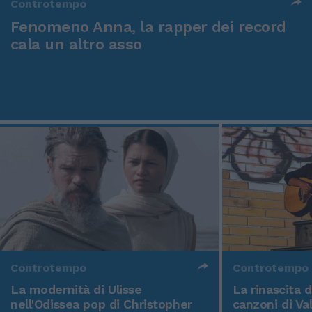
Controtempo
Fenomeno Anna, la rapper dei record
cala un altro asso
Controtempo
Controtempo
La modernità di Ulisse
La rinascita 
nell'Odissea pop di Christopher
canzoni di Va