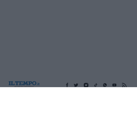
Edicola digitale
Il Tempo Shopping
Cookie Policy
Privacy Policy
Condizioni Generali