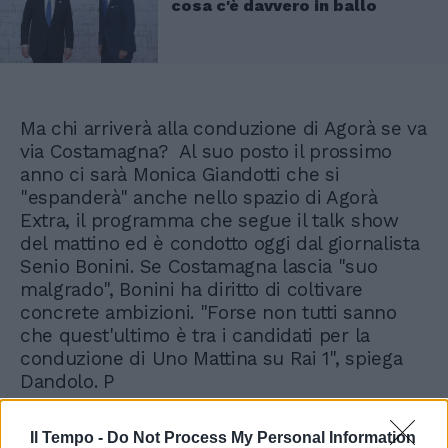
cosa c'è davvero in ballo
Ma chi arriverà alla conduzione di Agorà se va
via Costamagna? Al suo posto il prossimo
anno ci sarà Monica Giandotti che si
"espanderà" anche nello spazio di Agorà
Extra, il programma che segue il talk show
del mattino ed è condotto oggi dal giornalista
Senio Bonini. Se Costamagna lascia "suo
malgrado", Bonini ha diritto di coltivare
concrete ambizioni. "Forse non tutti sanno
che quest'ultimo è tra i candidati per la
conduzione di Uno Mattina su Rai 1", spiega
Dandolo. P
Il Tempo -
Do Not Process My Personal Information