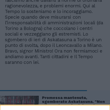
fascismo anche davanti a norme di ordinaria
ragionevolezza, e problemi enormi. Qui al
Tempo lo sosteniamo e lo incoraggiamo.
Specie quando deve misurarsi con
l’irresponsabilità di amministrazioni locali (da
Torino a Bologna) che coccolano i centri
sociali e vezzeggiano gli estremisti. Lo
sgombero di ieri di Askatasuna a Torino è un
punto di svolta, dopo il Leoncavallo a Milano.
Bravo, signor Ministro! Ora non fermiamoci e
andiamo avanti. Tanti cittadini e Il Tempo
saranno con lei.
Promessa mantenuta,
sgomberato Askatasuna. "Non
c'è spazio per la violenza"