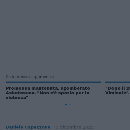
Sullo stesso argomento:
Promessa mantenuta, sgomberato
"Dopo il 2
Askatasuna. "Non c'è spazio per la
Viminale".
violenza"
Daniele Capezzone
19 dicembre 2025