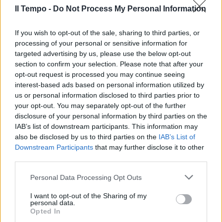
Il Tempo -
Do Not Process My Personal Information
If you wish to opt-out of the sale, sharing to third parties, or
processing of your personal or sensitive information for
targeted advertising by us, please use the below opt-out
section to confirm your selection. Please note that after your
Quanto a Matteo Salvini, non può bastare il
opt-out request is processed you may continue seeing
sollievo per la sua definitiva assoluzione
interest-based ads based on personal information utilized by
l’altro ieri in Cassazione al processo Open
us or personal information disclosed to third parties prior to
Arms. Siamo in presenza di un partito che è
your opt-out. You may separately opt-out of the further
stato oggetto di un’aggressione giudiziaria, di
disclosure of your personal information by third parties on the
altre forme anomale e opache di dossieraggio
IAB’s list of downstream participants. This information may
(la faccenda Striano è eloquente al riguardo),
also be disclosed by us to third parties on the
IAB’s List of
e di un clima mediatico sempre e comunque
Downstream Participants
that may further disclose it to other
third parties.
ostile. Curioso, no? Altri leader godono di un
trattamento in guanti bianchi. Nel caso di
Personal Data Processing Opt Outs
Salvini, invece, i guanti ci sono, ma per
picchiarlo sistematicamente. E questo non è
I want to opt-out of the Sharing of my
personal data.
corretto.
Opted In