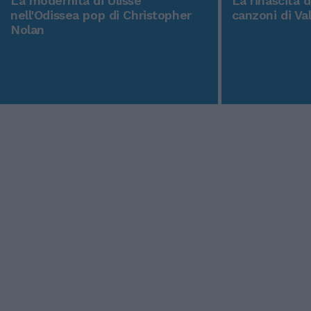
La modernità di Ulisse
La rinascita 
nell'Odissea pop di Christopher
canzoni di Va
Nolan