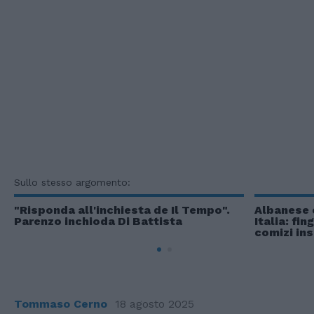
Sullo stesso argomento:
"Risponda all'inchiesta de Il Tempo".
Albanese e
Parenzo inchioda Di Battista
Italia: fin
comizi in
Tommaso Cerno
18 agosto 2025