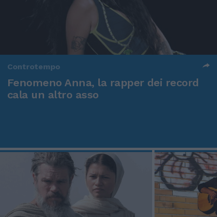
Controtempo
Fenomeno Anna, la rapper dei record
cala un altro asso