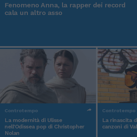
Fenomeno Anna, la rapper dei record
cala un altro asso
Controtempo
Controtempo
La modernità di Ulisse
La rinascita 
nell'Odissea pop di Christopher
canzoni di Va
Nolan