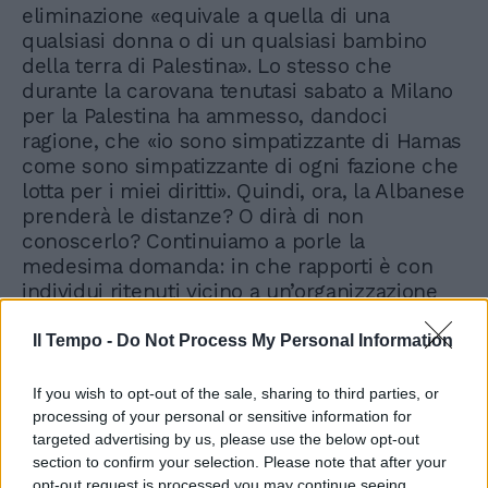
eliminazione «equivale a quella di una
qualsiasi donna o di un qualsiasi bambino
della terra di Palestina». Lo stesso che
durante la carovana tenutasi sabato a Milano
per la Palestina ha ammesso, dandoci
ragione, che «io sono simpatizzante di Hamas
come sono simpatizzante di ogni fazione che
lotta per i miei diritti». Quindi, ora, la Albanese
prenderà le distanze? O dirà di non
conoscerlo? Continuiamo a porle la
medesima domanda: in che rapporti è con
individui ritenuti vicino a un’organizzazione
terroristica che lei, comunque, non definisce
mai come tale?
Il Tempo -
Do Not Process My Personal Information
If you wish to opt-out of the sale, sharing to third parties, or
processing of your personal or sensitive information for
targeted advertising by us, please use the below opt-out
section to confirm your selection. Please note that after your
opt-out request is processed you may continue seeing