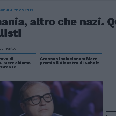
NIONI & COMMENTI
nia, altro che nazi. Q
listi
rgomento:
ove di
Grosses Inciucionen: Merz
o. Merz chiama
premia il disastro di Scholz
 "Grosse