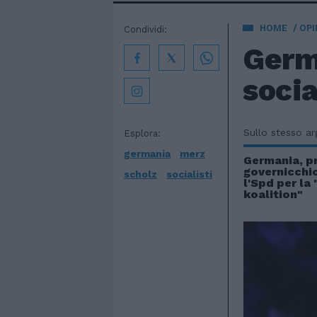
HOME
OPI
Condividi:
Germa
socia
Sullo stesso a
Esplora:
germania
merz
Germania, pr
governicchi
scholz
socialisti
l'Spd per la
koalition"