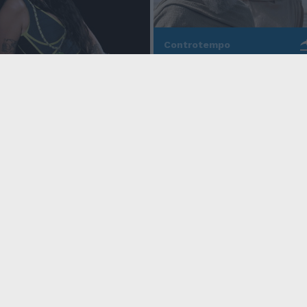
Controtempo
La modernità di Ulisse
po
nell'Odissea pop di
Christopher Nolan
o Anna, la rapper
rd cala un altro
icy
Condizioni Generali
Edicola digitale
Credits