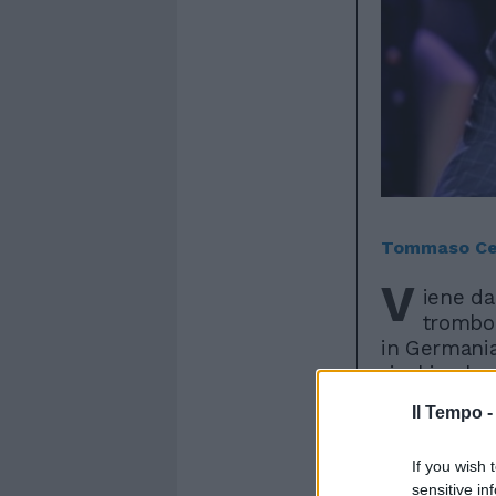
Tommaso Ce
V
iene da
trombon
in Germania
rischio che 
partito di S
Il Tempo 
politiche i
crisi econo
If you wish 
negli ultimi
sensitive in