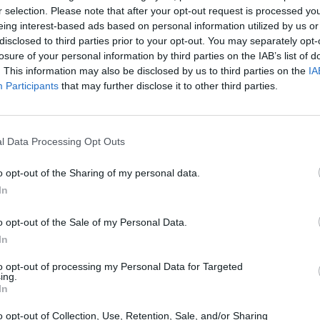
.
r selection. Please note that after your opt-out request is processed y
eing interest-based ads based on personal information utilized by us or
disclosed to third parties prior to your opt-out. You may separately opt-
losure of your personal information by third parties on the IAB’s list of
. This information may also be disclosed by us to third parties on the
IA
Participants
that may further disclose it to other third parties.
Grosses Inciucionen:
l Data Processing Opt Outs
Merz premia il disastro di
Scholz
o opt-out of the Sharing of my personal data.
In
o opt-out of the Sale of my Personal Data.
In
to opt-out of processing my Personal Data for Targeted
ing.
In
o opt-out of Collection, Use, Retention, Sale, and/or Sharing