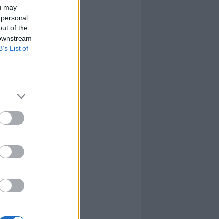
ou may
 personal
out of the
 downstream
B’s List of