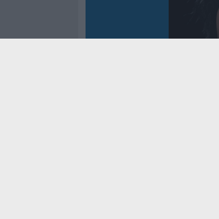
Controtem
Fenomen
dei reco
asso
Cookie Policy
Privacy Pol
Contatti
Pubblicità