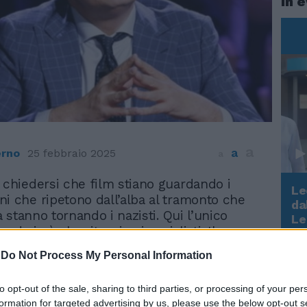
In 
a
a
rno
25 febbraio 2025
a
 chiedersi che film stiano guardando i
Le
i che ripetono dall’alba al tramonto che
da
 stanno tornando i nazisti. Qui l’unico
Rudy Giuliani a Come States?
Le
Trump, Meloni e la strategia
vedo io è che ritornino i socialisti. Il
americana
cholz è uscito devastato dalle elezioni
-
Do Not Process My Personal Information
n Germania, responsabile della peggiore
mica e sociale del Dopoguerra, equilibrista
to opt-out of the sale, sharing to third parties, or processing of your per
 mesi passando dagli immigrati alle ricette
formation for targeted advertising by us, please use the below opt-out s