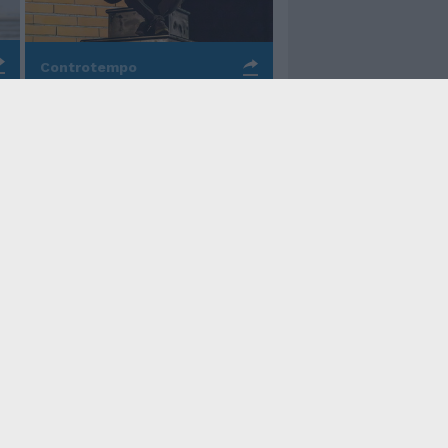
Controtempo
La rinascita della melodia
nelle canzoni di Valerio
Piccolo
Il Tempo Shopping