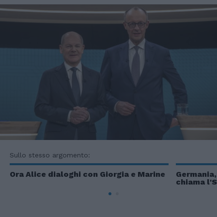
Sullo stesso argomento:
Ora Alice dialoghi con Giorgia e Marine
Germania,
chiama l'S