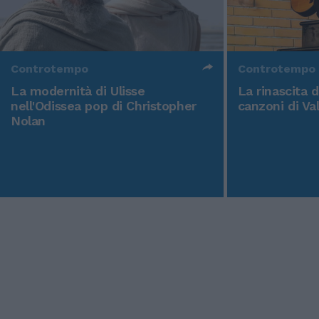
Controtempo
Controtempo
La modernità di Ulisse
La rinascita 
nell'Odissea pop di Christopher
canzoni di Va
Nolan