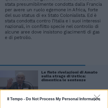
stata presumibilmente condotta dalla Francia
per avere un ruolo egemone in Africa, forte
del suo status di ex Stato Colonialista. Ed è
stata condotta contro l’Italia e i suoi interessi
nazionali, in conflitto specie nel controllo di
alcune aree dove insistono giacimenti di gas
e di petrolio.
Le finte rivelazioni di Amato
sulla strage di Ustica:
dimentica le sentenze
Il Tempo -
Do Not Process My Personal Information