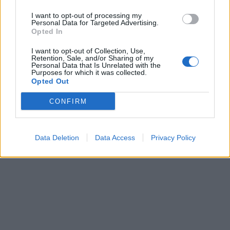
errore che mal si combina con la fama di
I want to opt-out of processing my
Dottor Sottile.
Personal Data for Targeted Advertising.
Opted In
I want to opt-out of Collection, Use,
Retention, Sale, and/or Sharing of my
Personal Data that Is Unrelated with the
Purposes for which it was collected.
Opted Out
Salvini spiazzato da Amato:
“Inaudita gravità”. E chiede
CONFIRM
lumi alla Francia
Data Deletion
Data Access
Privacy Policy