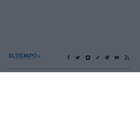
Edicola digitale
Il Tempo Shopping
Cookie Policy
Privacy Policy
Condizioni Generali
Contatti
Pubblicità
Credits
Modello 231
Preferenze Privacy
Assistenza