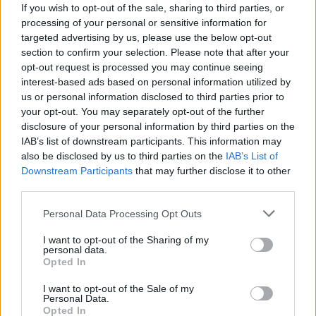
If you wish to opt-out of the sale, sharing to third parties, or
processing of your personal or sensitive information for
In tal senso vale la pena ricordare il ruolo che
targeted advertising by us, please use the below opt-out
i francesi giocarono (di sponda con Usa e GB)
section to confirm your selection. Please note that after your
contro Mattei. Contro Berlusconi lo schema
opt-out request is processed you may continue seeing
fu pressoché lo stesso e lo ha ammesso
interest-based ads based on personal information utilized by
recentemente l’ex presidente Sarkozy, nello
us or personal information disclosed to third parties prior to
your opt-out. You may separately opt-out of the further
svelare le trame sue e della Merkel per fare
disclosure of your personal information by third parties on the
fuori il Cavaliere, a quel tempo pienamente
IAB’s list of downstream participants. This information may
legittimato dal Parlamento ma non dagli
also be disclosed by us to third parties on the
IAB’s List of
ambienti lo avrebbero poi impallinato
Downstream Participants
that may further disclose it to other
utilizzando l’arma dei mercati, lo spread.
third parties.
Anche allora la Francia giocò un ruolo di
destabilizzazione in Europa contro l’Italia. La
Personal Data Processing Opt Outs
cui «sudditanza» si è vista anche con il
I want to opt-out of the Sharing of my
recente trattato del Quirinale decisamente a
personal data.
favore dei transalpini. Amato, non si sa
Opted In
perché, si è tolto un sassolino dalla scarpa
I want to opt-out of the Sale of my
ma se davvero pensa che i francesi
Personal Data.
ammetteranno le loro colpe commette un
Opted In