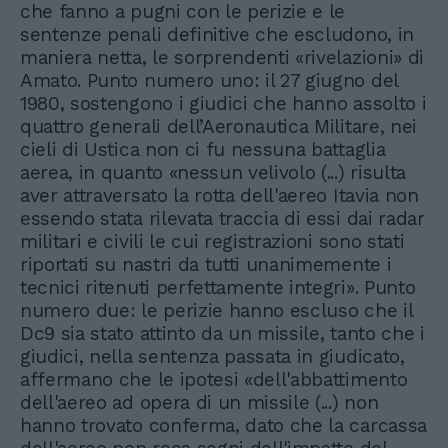
che fanno a pugni con le perizie e le
sentenze penali definitive che escludono, in
maniera netta, le sorprendenti «rivelazioni» di
Amato. Punto numero uno: il 27 giugno del
1980, sostengono i giudici che hanno assolto i
quattro generali dell’Aeronautica Militare, nei
cieli di Ustica non ci fu nessuna battaglia
aerea, in quanto «nessun velivolo (...) risulta
aver attraversato la rotta dell'aereo Itavia non
essendo stata rilevata traccia di essi dai radar
militari e civili le cui registrazioni sono stati
riportati su nastri da tutti unanimemente i
tecnici ritenuti perfettamente integri». Punto
numero due: le perizie hanno escluso che il
Dc9 sia stato attinto da un missile, tanto che i
giudici, nella sentenza passata in giudicato,
affermano che le ipotesi «dell'abbattimento
dell'aereo ad opera di un missile (...) non
hanno trovato conferma, dato che la carcassa