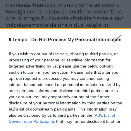
risonanza francese, mentre torna ad essere
Kossiga con la kappa se sostiene, come fece,
che la strage fu causata «fortuitamente e non
volontariamente da una o due valigie di
esplosivo che attivisti della resistenza o del
terrorismo palestinese trasportavano per
Il Tempo -
Do Not Process My Personal Information
compiere attentati fuori dell'Italia».
If you wish to opt-out of the sale, sharing to third parties, or
processing of your personal or sensitive information for
targeted advertising by us, please use the below opt-out
section to confirm your selection. Please note that after your
opt-out request is processed you may continue seeing
interest-based ads based on personal information utilized by
Ustica, Renzi critica Amato:
us or personal information disclosed to third parties prior to
"No a messaggi in bottiglia,
ma il muro di gomma c'è
your opt-out. You may separately opt-out of the further
stato"
disclosure of your personal information by third parties on the
IAB’s list of downstream participants. This information may
also be disclosed by us to third parties on the
IAB’s List of
Downstream Participants
that may further disclose it to other
third parties.