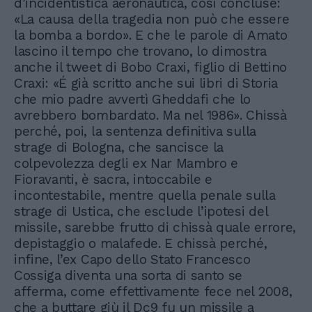
d’incidentistica aeronautica, così concluse:
«La causa della tragedia non può che essere
la bomba a bordo». E che le parole di Amato
lascino il tempo che trovano, lo dimostra
anche il tweet di Bobo Craxi, figlio di Bettino
Craxi: «É già scritto anche sui libri di Storia
che mio padre avvertì Gheddafi che lo
avrebbero bombardato. Ma nel 1986». Chissà
perché, poi, la sentenza definitiva sulla
strage di Bologna, che sancisce la
colpevolezza degli ex Nar Mambro e
Fioravanti, è sacra, intoccabile e
incontestabile, mentre quella penale sulla
strage di Ustica, che esclude l’ipotesi del
missile, sarebbe frutto di chissà quale errore,
depistaggio o malafede. E chissà perché,
infine, l’ex Capo dello Stato Francesco
Cossiga diventa una sorta di santo se
afferma, come effettivamente fece nel 2008,
che a buttare giù il Dc9 fu un missile a