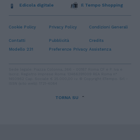
Edicola digitale
Il Tempo Shopping
Cookie Policy
Privacy Policy
Condizioni Generali
Contatti
Pubblicità
Credits
Modello 231
Preferenze Privacy
Assistenza
Sede legale: Piazza Colonna, 366 - 00187 Roma CF e P. Iva e
Iscriz. Registro Imprese Roma: 13486391009 REA Roma n°
1450962 Cap. Sociale € 25.000,00 i.v. © Copyright IlTempo. Srl -
ISSN (sito web): 1721-4084
TORNA SU