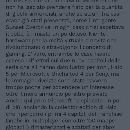
online. Più ritmato lo show di Microsoft che
non ha lasciato prendere fiato per la quantità
di giochi annunciati, anche se alcuni fra essi
erano già stati presentati, come l'intrigante
Sunset Overdrive. In ogni caso chisi aspettava
il botto, è rimasto un po deluso. Niente
hardware per la realtà virtuale o novità che
rivoluzionano o stravolgono il concetto di
gaming. E' vero, entrambe le case hanno
acceso i riflettori sui due nuovi capitoli delle
serie che gli hanno dato lustro per anni, Halo
5 per Microsoft e Uncharted 4 per Sony, ma
le immagini rivelate sono state davvero
troppo poche per accendere un interesse
oltre il mero annuncio peraltro previsto.
Anche qui però Microsoft ha spiccato un po'
di più lanciando la collector edition di Halo
che ripercorre i primi 4 capitoli del franchise
(anche in multiplayer con oltre 100 mappe
giocabili) rimasterizzati e adattati per Xbox