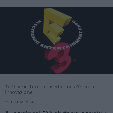
Tantisimi titoli in uscita, ma c'è poca
innovazione
15 giugno 2014