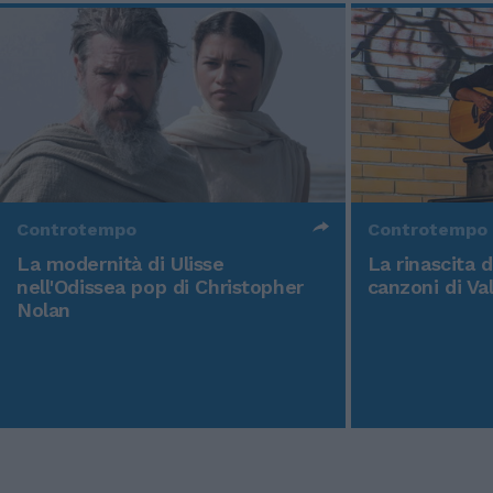
Controtempo
Controtempo
La modernità di Ulisse
La rinascita 
nell'Odissea pop di Christopher
canzoni di Va
Nolan