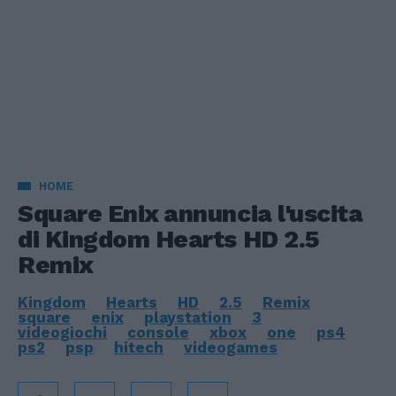
HOME
Square Enix annuncia l'uscita
di Kingdom Hearts HD 2.5
Remix
Kingdom
Hearts
HD
2.5
Remix
square
enix
playstation
3
videogiochi
console
xbox
one
ps4
ps2
psp
hitech
videogames