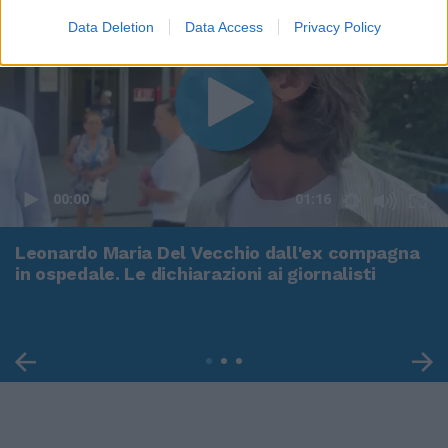
Data Deletion
Data Access
Privacy Policy
00:00
01:16
Leonardo Maria Del Vecchio dall'ex compagna
in ospedale. Le dichiarazioni ai giornalisti