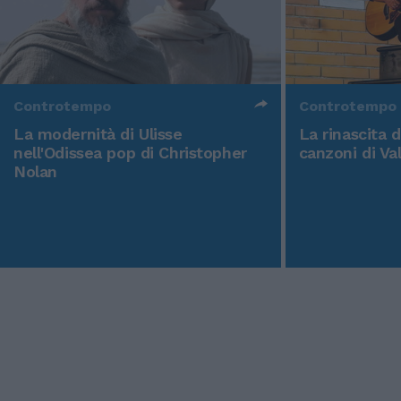
Controtempo
Controtempo
La modernità di Ulisse
La rinascita 
nell'Odissea pop di Christopher
canzoni di Va
Nolan