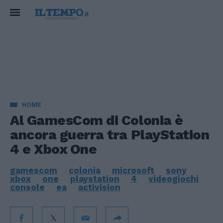
HOME
Al GamesCom di Colonia è
ancora guerra tra PlayStation
4 e Xbox One
gamescom
colonia
microsoft
sony
xbox
one
playstation
4
videogiochi
console
ea
activision