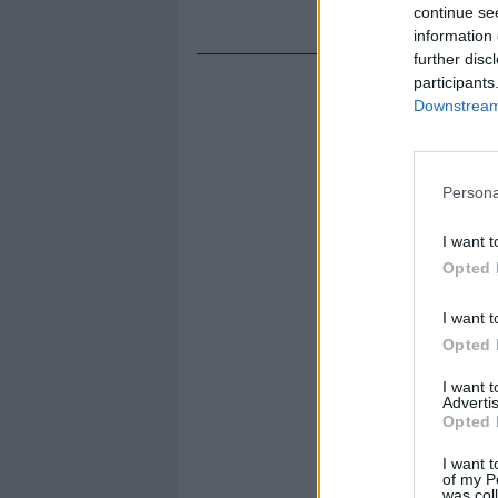
continue se
information 
further disc
participants
Downstream 
Persona
I want t
Opted 
I want t
Opted 
I want 
Advertis
Opted 
I want t
of my P
was col