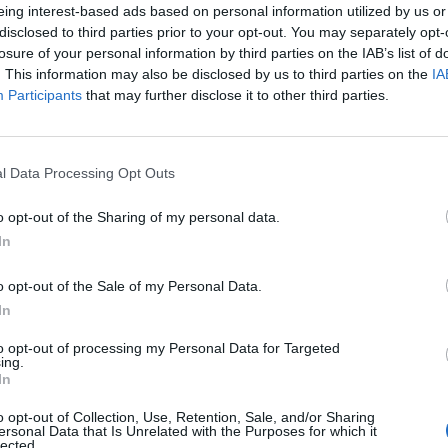
eing interest-based ads based on personal information utilized by us or
disclosed to third parties prior to your opt-out. You may separately opt-
losure of your personal information by third parties on the IAB’s list of
. This information may also be disclosed by us to third parties on the
IA
Participants
that may further disclose it to other third parties.
Le
l Data Processing Opt Outs
da
Rudy Giuliani a Come States?
Le
o opt-out of the Sharing of my personal data.
Trump, Meloni e la strategia
In
americana
o opt-out of the Sale of my Personal Data.
In
to opt-out of processing my Personal Data for Targeted
ing.
In
o opt-out of Collection, Use, Retention, Sale, and/or Sharing
ersonal Data that Is Unrelated with the Purposes for which it
lected.