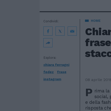
HOME
Condividi:
Chiar
frase
stacco
Esplora:
chiara ferragni
fedez
frase
instagram
08 aprile 201
P
rima la
social, 
e della fas
risposta ch