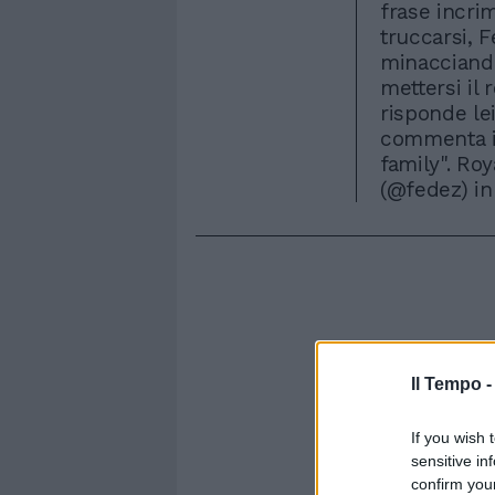
frase incri
truccarsi, F
minacciando
mettersi il r
risponde le
commenta il
family". Ro
(@fedez) in
Il Tempo 
If you wish 
sensitive in
confirm you