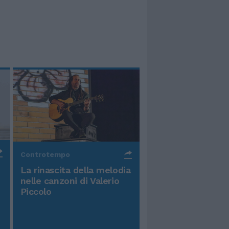
Controtempo
La rinascita della melodia
nelle canzoni di Valerio
Piccolo