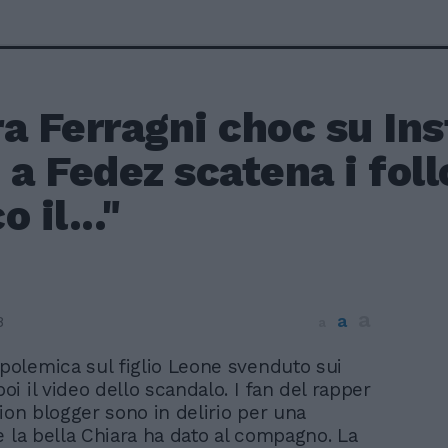
a Ferragni choc su Ins
 a Fedez scatena i foll
 il..."
a
a
8
a
 polemica sul figlio Leone svenduto sui
poi il video dello scandalo. I fan del rapper
hion blogger sono in delirio per una
e la bella Chiara ha dato al compagno. La