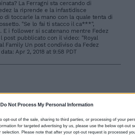
minata? La Ferragni sta cercando di
edez la riprende e la infastidisce
 di toccarle la mano con la quale tenta di
ossetto. "Se lo fai ti stacco il ca***",
i. E i follower si scatenano mentre Fedez
 post pubblicato con il video: "Royal
yal Family Un post condiviso da Fedez
 data: Apr 2, 2018 at 9:58 PDT
In 
-
Do Not Process My Personal Information
to opt-out of the sale, sharing to third parties, or processing of your per
formation for targeted advertising by us, please use the below opt-out s
r selection. Please note that after your opt-out request is processed y