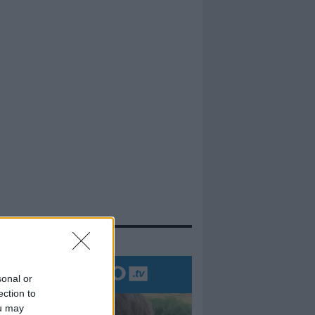
evidenza
sonal or
ection to
ou may