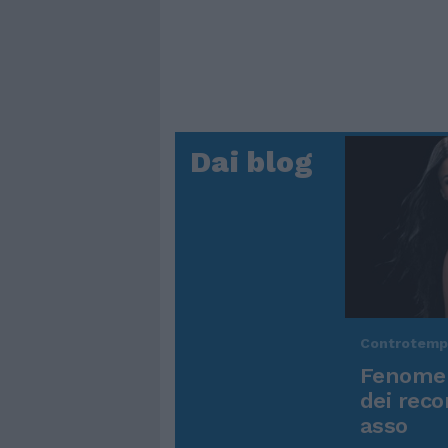
Dai blog
Controtem
Fenomen
dei reco
asso