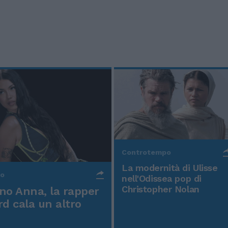
Controtempo
La modernità di Ulisse
po
nell'Odissea pop di
Christopher Nolan
o Anna, la rapper
rd cala un altro