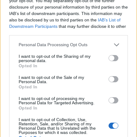
your opt-out. You may separately opt-out of the further
parte esterna in lega d'alluminio che ha
disclosure of your personal information by third parties on the
permesso loro di ottenere la classificazione
IAB’s list of downstream participants. This information may
IP65, garanzia di protezione dalla
also be disclosed by us to third parties on the
IAB’s List of
penetrazione di liquidi, vapori, polvere,
Downstream Participants
that may further disclose it to other
third parties.
nonché di resistenza a graffi e usura. In caso
di utilizzo in ambiente esterno, è preferibile
Personal Data Processing Opt Outs
proteggerlo dai raggi diretti del sole. Il
rumore prodotto, pari a 50 decibel, è
I want to opt-out of the Sharing of my
personal data.
tollerabile e non crea alcun fastidio neanche
Opted In
in caso di utilizzo in ambienti interni.
Diversamente da altri sistemi di accumulo
I want to opt-out of the Sale of my
Personal Data.
simili, l'EP600 non necessita di montaggio a
Opted In
parete, in quanto è sufficiente collegare i
cavi per iniziare subito ad accumulare
I want to opt-out of processing my
Personal Data for Targeted Advertising.
energia e utilizzarla per alimentare i propri
Opted In
apparecchi elettronici.
I want to opt-out of Collection, Use,
Retention, Sale, and/or Sharing of my
Da quando si potrà acquistare l'ESS di
Personal Data that Is Unrelated with the
Purposes for which it was collected.
Bluetti