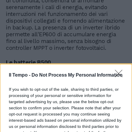
di continuità, consentirà di affrontare
serenamente i cali di energia, evitando
interruzioni nel funzionamento dei vari
dispositivi collegati e fornendo alimentazione
in backup. La presenza di un inverter ibrido
permette all'EP600 di accumulare energia
fino al livello massimo, senza bisogno di
controller MPPT o inverter fotovoltaici.
Le batterie B500
Le B500 sono batterie LiFePO4, ossia litio-
Il Tempo -
Do Not Process My Personal Information
ferro-fosfato, garantite per una durata di 10
anni, in grado di accumulare poco meno di
5kWh di energia l'una e dotate di un sistema
If you wish to opt-out of the sale, sharing to third parties, or
di riscaldamento autonomo che ne consente
processing of your personal or sensitive information for
targeted advertising by us, please use the below opt-out
un utilizzo ottimale anche durante la stagione
section to confirm your selection. Please note that after your
fredda.
opt-out request is processed you may continue seeing
interest-based ads based on personal information utilized by
Altre caratteristiche
us or personal information disclosed to third parties prior to
L'EP600 e le batterie B500 presentano una