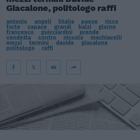
Giacalone, politologo raffi
antonio
angeli
litalia
paese
ricco
forte
capace
grandi
balzi
giorno
francesco
guicciardini
prende
vendetta
contro
niccolo
machiavelli
mezzi
termini
davide
giacalone
politologo
raffi