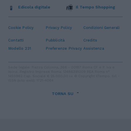
Edicola digitale
Il Tempo Shopping
Cookie Policy
Privacy Policy
Condizioni Generali
Contatti
Pubblicità
Credits
Modello 231
Preferenze Privacy
Assistenza
Sede legale: Piazza Colonna, 366 - 00187 Roma CF e P. Iva e
Iscriz. Registro Imprese Roma: 13486391009 REA Roma n°
1450962 Cap. Sociale € 25.000,00 i.v. © Copyright IlTempo. Srl -
ISSN (sito web): 1721-4084
TORNA SU