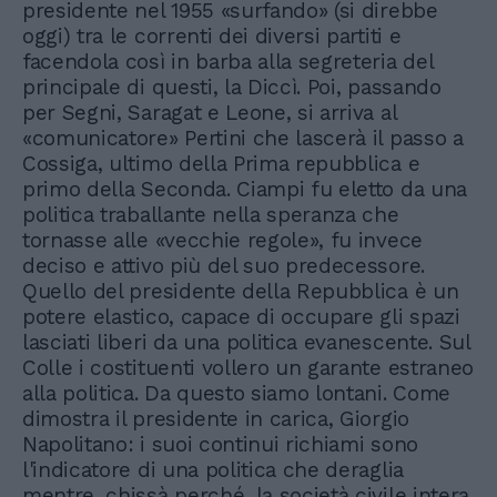
presidente nel 1955 «surfando» (si direbbe
oggi) tra le correnti dei diversi partiti e
facendola così in barba alla segreteria del
principale di questi, la Diccì. Poi, passando
per Segni, Saragat e Leone, si arriva al
«comunicatore» Pertini che lascerà il passo a
Cossiga, ultimo della Prima repubblica e
primo della Seconda. Ciampi fu eletto da una
politica traballante nella speranza che
tornasse alle «vecchie regole», fu invece
deciso e attivo più del suo predecessore.
Quello del presidente della Repubblica è un
potere elastico, capace di occupare gli spazi
lasciati liberi da una politica evanescente. Sul
Colle i costituenti vollero un garante estraneo
alla politica. Da questo siamo lontani. Come
dimostra il presidente in carica, Giorgio
Napolitano: i suoi continui richiami sono
l'indicatore di una politica che deraglia
mentre, chissà perché, la società civile intera