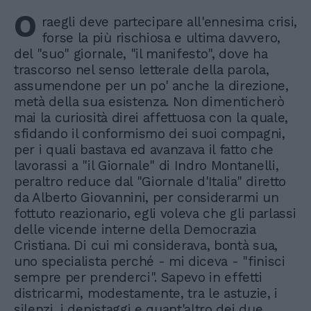
O
raegli deve partecipare all'ennesima crisi,
forse la più rischiosa e ultima davvero,
del "suo" giornale, "il manifesto", dove ha
trascorso nel senso letterale della parola,
assumendone per un po' anche la direzione,
metà della sua esistenza. Non dimenticherò
mai la curiosità direi affettuosa con la quale,
sfidando il conformismo dei suoi compagni,
per i quali bastava ed avanzava il fatto che
lavorassi a "il Giornale" di Indro Montanelli,
peraltro reduce dal "Giornale d'Italia" diretto
da Alberto Giovannini, per considerarmi un
fottuto reazionario, egli voleva che gli parlassi
delle vicende interne della Democrazia
Cristiana. Di cui mi considerava, bontà sua,
uno specialista perché - mi diceva - "finisci
sempre per prenderci". Sapevo in effetti
districarmi, modestamente, tra le astuzie, i
silenzi, i depistaggi e quant'altro dei due