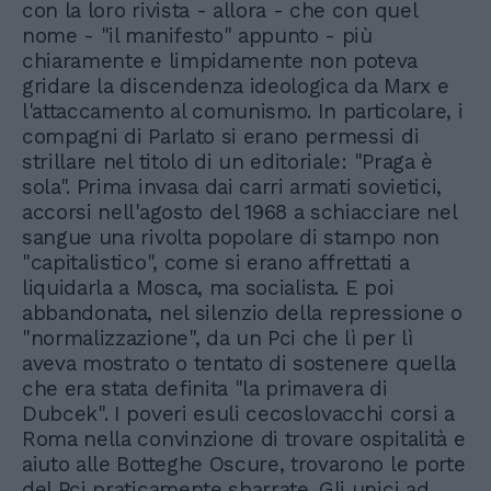
con la loro rivista - allora - che con quel
nome - "il manifesto" appunto - più
chiaramente e limpidamente non poteva
gridare la discendenza ideologica da Marx e
l'attaccamento al comunismo. In particolare, i
compagni di Parlato si erano permessi di
strillare nel titolo di un editoriale: "Praga è
sola". Prima invasa dai carri armati sovietici,
accorsi nell'agosto del 1968 a schiacciare nel
sangue una rivolta popolare di stampo non
"capitalistico", come si erano affrettati a
liquidarla a Mosca, ma socialista. E poi
abbandonata, nel silenzio della repressione o
"normalizzazione", da un Pci che lì per lì
aveva mostrato o tentato di sostenere quella
che era stata definita "la primavera di
Dubcek". I poveri esuli cecoslovacchi corsi a
Roma nella convinzione di trovare ospitalità e
aiuto alle Botteghe Oscure, trovarono le porte
del Pci praticamente sbarrate. Gli unici ad