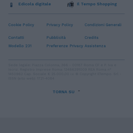
Edicola digitale
Il Tempo Shopping
Cookie Policy
Privacy Policy
Condizioni Generali
Contatti
Pubblicità
Credits
Modello 231
Preferenze Privacy
Assistenza
Sede legale: Piazza Colonna, 366 - 00187 Roma CF e P. Iva e
Iscriz. Registro Imprese Roma: 13486391009 REA Roma n°
1450962 Cap. Sociale € 25.000,00 i.v. © Copyright IlTempo. Srl -
ISSN (sito web): 1721-4084
TORNA SU