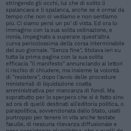
stringendo gli occhi, lui che di solito li
spalancava e li spalanca, anche se è ormai da
tempo che non ci vediamo e non sentiamo
più. Ci siamo persi un po' di vista. Ed ora lo
immagino con la sua solita ostinazione, e
ironia, impegnato a superare quest'altra
curva pericolossima della corsa interminabile
del suo giornale. "Senza fine", titolava ieri su
tutta la prima pagina con la sua solita
efficacia "il manifesto" annunciando ai lettori
il rischio di chiudere, ma insieme la volontà
di "resistere", dopo l'avvio delle procedure
ministeriali di liquidazione coatta
amministrativa per mancanza di fondi. Ma
soprattutto per lo sperpero che si è fatto sino
ad ora di quelli destinati all'editoria politica, o
parapolitica, sovvenzionata dallo Stato, usati
purtroppo per tenere in vita anche testate
fasulle, di nessuna rilevanza diffusionale e
poca consistenza pluralistica, che a quelli de