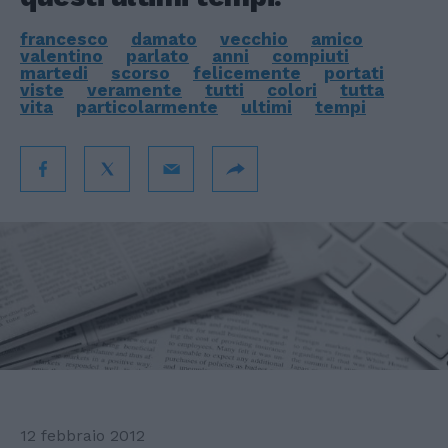
francesco
damato
vecchio
amico
valentino
parlato
anni
compiuti
martedi
scorso
felicemente
portati
viste
veramente
tutti
colori
tutta
vita
particolarmente
ultimi
tempi
12 febbraio 2012