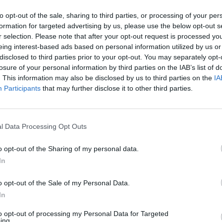
ggestioni, visioni, ricordi, angosce e
In 
to opt-out of the sale, sharing to third parties, or processing of your per
r arrivare ad una soluzione finale che
formation for targeted advertising by us, please use the below opt-out s
ogliere i misteri e di sorprendere lo
r selection. Please note that after your opt-out request is processed y
con una trovata poco imprevedibile.
eing interest-based ads based on personal information utilized by us or
uperbo DiCaprio lotta brutalmente per
disclosed to third parties prior to your opt-out. You may separately opt-
la sua memoria e restare attaccato al
losure of your personal information by third parties on the IAB’s list of
do. Din. Dis.
. This information may also be disclosed by us to third parties on the
IA
Participants
that may further disclose it to other third parties.
l Data Processing Opt Outs
Le
o opt-out of the Sharing of my personal data.
da
In
Rudy Giuliani a Come States?
Le
Trump, Meloni e la strategia
o opt-out of the Sale of my Personal Data.
americana
In
to opt-out of processing my Personal Data for Targeted
ing.