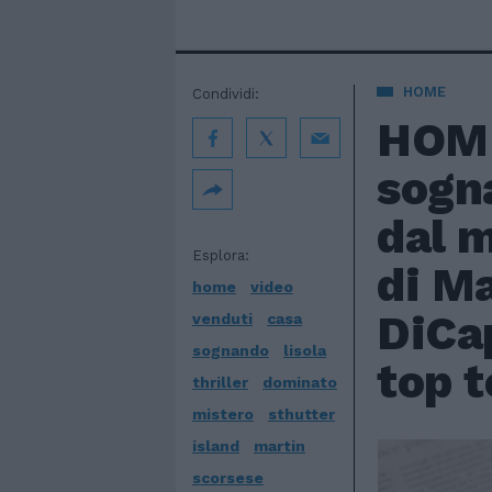
HOME
Condividi:
HOME
sogna
dal m
Esplora:
di M
home
video
DiCap
venduti
casa
sognando
lisola
top t
thriller
dominato
mistero
sthutter
island
martin
scorsese