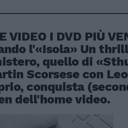
 VIDEO I DVD PIÙ VE
ndo l'«Isola» Un thri
istero, quello di «Sth
artin Scorsese con Le
rio, conquista (second
en dell'home video.