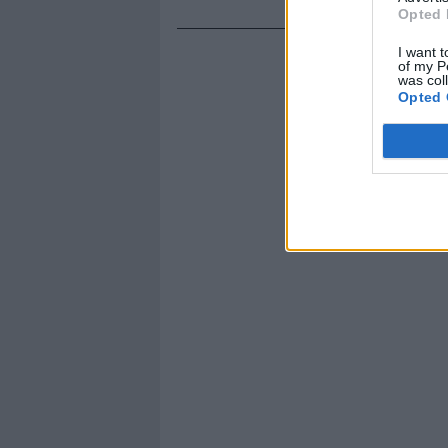
Opted 
I want t
of my P
was col
Opted 