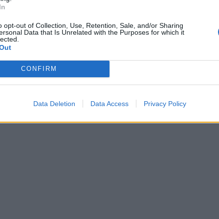
In
o opt-out of Collection, Use, Retention, Sale, and/or Sharing
ersonal Data that Is Unrelated with the Purposes for which it
lected.
Out
CONFIRM
Data Deletion
Data Access
Privacy Policy