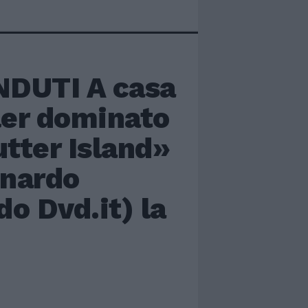
NDUTI A casa
ller dominato
utter Island»
onardo
o Dvd.it) la