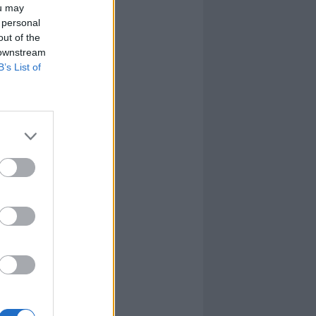
ou may
 personal
out of the
 downstream
B’s List of