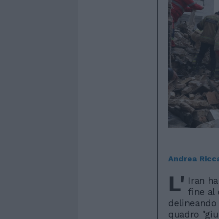
Andrea Ricc
L'
Iran ha
fine al
delineando 
quadro "giur