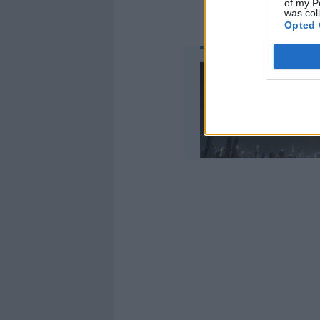
of my P
was col
Opted 