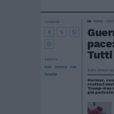
HOME
EST
Condividi:
Guerr
pace:
Tutti
Esplora:
iran
guerra
usa
Sullo stesso a
israele
Hormuz, cent
reattori nuc
Trump-Iran e
più pericolo