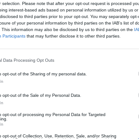
r selection. Please note that after your opt-out request is processed y
eing interest-based ads based on personal information utilized by us or
disclosed to third parties prior to your opt-out. You may separately opt-
losure of your personal information by third parties on the IAB’s list of
. This information may also be disclosed by us to third parties on the
IA
Participants
that may further disclose it to other third parties.
zioni poste per fermare il conflitto
ranzie che la guerra non si ripeta, la
le basi militari statunitensi nella regione
l Data Processing Opt Outs
to di risarcimenti a favore dell'Iran.
de inoltre la fine delle ostilità su tutti i
o opt-out of the Sharing of my personal data.
nali. Completano la lista la richiesta di un
In
to giuridico per lo Stretto di Hormuz e
one di persone legate a media considerati
o opt-out of the Sale of my Personal Data.
ese. Il funzionario ha aggiunto che proposte
In
ne sarebbero già state avanzate da attori
to opt-out of processing my Personal Data for Targeted
a ha ribadito che le condizioni iraniane
ing.
re prese in seria considerazione.
In
o opt-out of Collection, Use, Retention, Sale, and/or Sharing