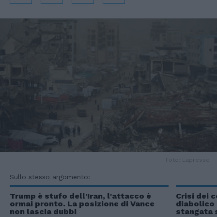
Foto: Lapresse
Sullo stesso argomento:
Trump è stufo dell'Iran, l'attacco è
Crisi dei 
ormai pronto. La posizione di Vance
diabolico
non lascia dubbi
stangata 