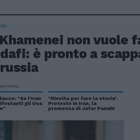
ERI
 Khamenei non vuole fa
afi: è pronto a scapp
russia
rgomento:
tacco: "Se l'Iran
"Rivolta per fare la storia".
ifestanti gli Usa
Proteste in Iran, la
no"
promessa di Jafar Panahi