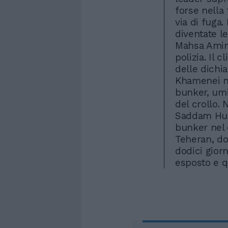
forse nella
via di fuga.
diventate l
Mahsa Amini
polizia. Il 
delle dichia
Khamenei no
bunker, umi
del crollo.
Saddam Huss
bunker nel 
Teheran, do
dodici gior
esposto e q