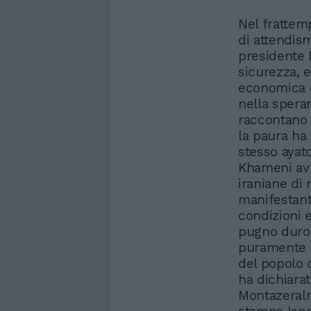
Nel frattem
di attendism
presidente 
sicurezza, e
economica e
nella spera
raccontano u
la paura ha 
stesso ayato
Khameni avr
iraniane di
manifestant
condizioni 
pugno duro 
puramente e
del popolo d
ha dichiarat
Montazeralm