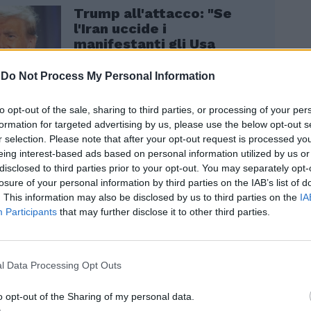
Trump all'attacco: "Se
l'Iran uccide i
manifestanti gli Usa
interverranno"
-
Do Not Process My Personal Information
to opt-out of the sale, sharing to third parties, or processing of your per
formation for targeted advertising by us, please use the below opt-out s
r selection. Please note that after your opt-out request is processed y
eing interest-based ads based on personal information utilized by us or
disclosed to third parties prior to your opt-out. You may separately opt-
une fonti, attualmente sarebbe a Fordow,
losure of your personal information by third parties on the IAB’s list of
r vicino alla base nucleare bombardata a
. This information may also be disclosed by us to third parties on the
IA
 Stati Uniti. Forse un luogo
Participants
that may further disclose it to other third parties.
mente più sicuro, ma non per molto. Da
crezioni su contatti esplorativi con Mosca,
 a giugno scorso proprio in occasione del
l Data Processing Opt Outs
n Israele. Ma la Russia, già impegnata a
i alleati caduti in disgrazia, non sarebbe
o opt-out of the Sharing of my personal data.
 ad accoglierlo. Assad avrebbe saturato lo