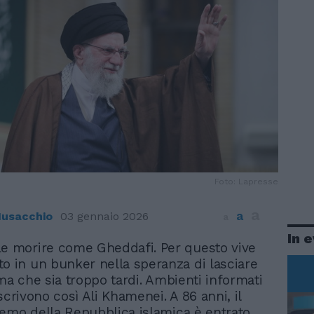
Foto: Lapresse
a
a
usacchio
03 gennaio 2026
a
In 
le morire come Gheddafi. Per questo vive
o in un bunker nella speranza di lasciare
ima che sia troppo tardi. Ambienti informati
scrivono così Ali Khamenei. A 86 anni, il
emo della Repubblica islamica è entrato