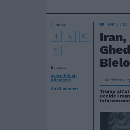
HOME
EST
Condividi:
Iran,
Ghedd
Bielo
Esplora:
Ayatollah Ali
Khamenei
Sullo stesso a
Ali Khamenei
Trump all'at
uccide i man
interverran