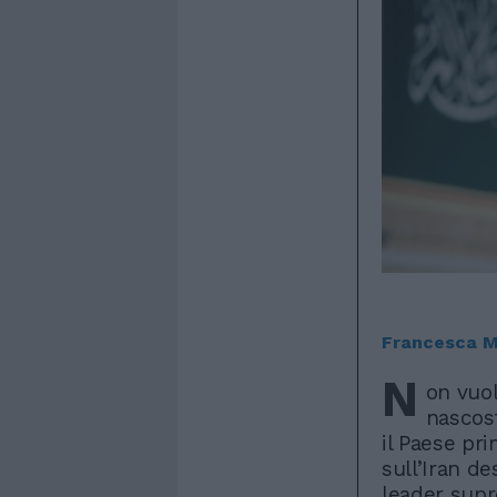
Francesca M
N
on vuo
nascost
il Paese pr
sull’Iran de
leader supr