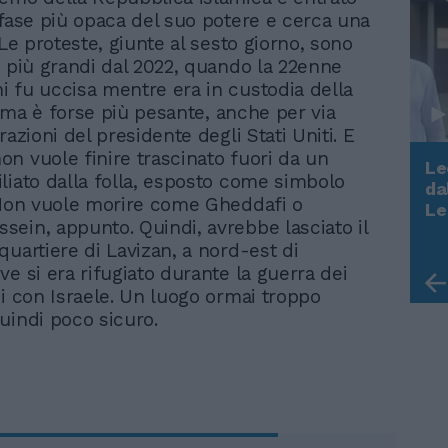
 fase più opaca del suo potere e cerca una
 Le proteste, giunte al sesto giorno, sono
e più grandi dal 2022, quando la 22enne
 fu uccisa mentre era in custodia della
clima è forse più pesante, anche per via
razioni del presidente degli Stati Uniti. E
n vuole finire trascinato fuori da un
Le
liato dalla folla, esposto come simbolo
da
 Non vuole morire come Gheddafi o
Rudy Giuliani a Come States?
Le
Trump, Meloni e la strategia
ein, appunto. Quindi, avrebbe lasciato il
americana
quartiere di Lavizan, a nord-est di
ve si era rifugiato durante la guerra dei
ni con Israele. Un luogo ormai troppo
uindi poco sicuro.