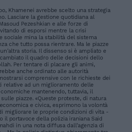
po, Khamenei avrebbe scelto una strategia
o. Lasciare la gestione quotidiana al
Masoud Pezeshkian e alle forze di
vitando di esporsi mentre la crisi
 sociale mina la stabilità del sistema
nza che tutto possa rientrare. Ma le piazze
n'altra storia. Il dissenso si è ampliato e
cambiato il quadro delle decisioni dello
llah. Per tentare di placare gli animi,
ebbe anche ordinato alle autorità
 mostrarsi comprensive con le richieste dei
i relative ad un miglioramento delle
economiche mantenendo, tuttavia, il
sulle piazze. «Queste proteste, di natura
conomica e civica, esprimono la volontà
i migliorare le proprie condizioni di vita -
o il portavoce della polizia iraniana Said
ahdi in una nota diffusa dall'agenzia di