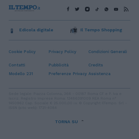
Edicola digitale
Il Tempo Shopping
Cookie Policy
Privacy Policy
Condizioni Generali
Contatti
Pubblicità
Credits
Modello 231
Preferenze Privacy
Assistenza
Sede legale: Piazza Colonna, 366 - 00187 Roma CF e P. Iva e
Iscriz. Registro Imprese Roma: 13486391009 REA Roma n°
1450962 Cap. Sociale € 25.000,00 i.v. © Copyright IlTempo. Srl -
ISSN (sito web): 1721-4084
TORNA SU