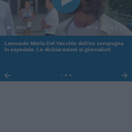
00:00
01:16
Leonardo Maria Del Vecchio dall'ex compagna
in ospedale. Le dichiarazioni ai giornalisti