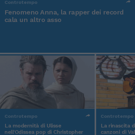
Controtempo
Fenomeno Anna, la rapper dei record
cala un altro asso
Controtempo
Controtempo
La modernità di Ulisse
La rinascita 
nell'Odissea pop di Christopher
canzoni di Va