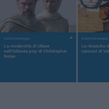
Controtempo
Controtempo
La modernità di Ulisse
La rinascita 
nell'Odissea pop di Christopher
canzoni di Va
Nolan