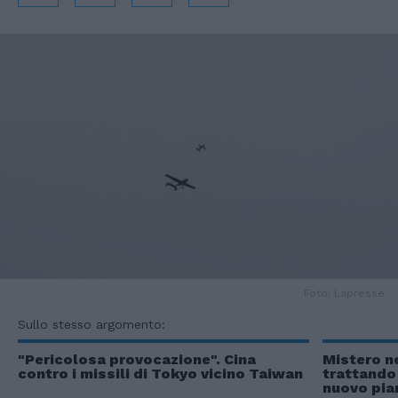
Foto: Lapresse
Sullo stesso argomento:
"Pericolosa provocazione". Cina
Mistero n
contro i missili di Tokyo vicino Taiwan
trattando 
nuovo pia