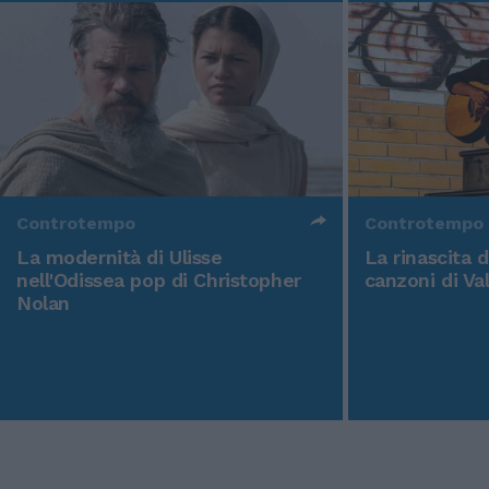
Controtempo
Controtempo
La modernità di Ulisse
La rinascita 
nell'Odissea pop di Christopher
canzoni di Va
Nolan