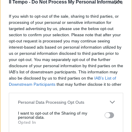
Il Tempo -
Do Not Process My Personal Information
qualche tempo fa ha lanciato un appello a
tutte le forze politiche affinché si
If you wish to opt-out of the sale, sharing to third parties, or
stringessero attorno a Maia Sandu. Abbiamo
processing of your personal or sensitive information for
quindi un chiaro segnale che il vento è
targeted advertising by us, please use the below opt-out
cambiato, perché oggi la Moldavia non è più
section to confirm your selection. Please note that after your
soltanto spettatrice, ma attrice del proprio
opt-out request is processed you may continue seeing
destino europeo».
interest-based ads based on personal information utilized by
us or personal information disclosed to third parties prior to
your opt-out. You may separately opt-out of the further
disclosure of your personal information by third parties on the
IAB’s list of downstream participants. This information may
also be disclosed by us to third parties on the
IAB’s List of
Downstream Participants
that may further disclose it to other
third parties.
Personal Data Processing Opt Outs
I want to opt-out of the Sharing of my
personal data.
Opted In