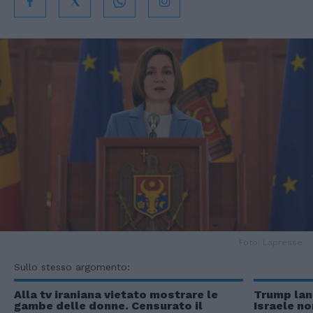
Foto: Lapresse
Sullo stesso argomento:
Alla tv iraniana vietato mostrare le
Trump lanc
gambe delle donne. Censurato il
Israele no