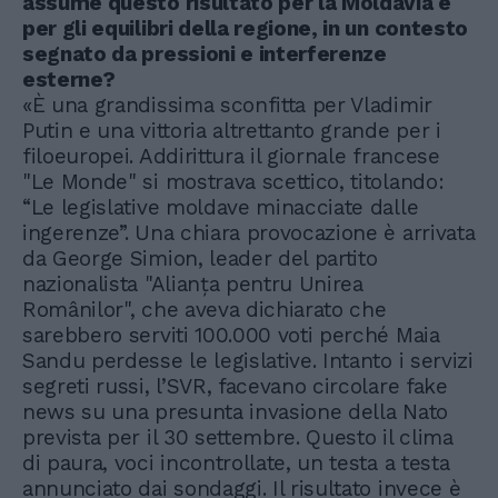
assume questo risultato per la Moldavia e
per gli equilibri della regione, in un contesto
segnato da pressioni e interferenze
esterne?
«È una grandissima sconfitta per Vladimir
Putin e una vittoria altrettanto grande per i
filoeuropei. Addirittura il giornale francese
"Le Monde" si mostrava scettico, titolando:
“Le legislative moldave minacciate dalle
ingerenze”. Una chiara provocazione è arrivata
da George Simion, leader del partito
nazionalista "Alianța pentru Unirea
Românilor", che aveva dichiarato che
sarebbero serviti 100.000 voti perché Maia
Sandu perdesse le legislative. Intanto i servizi
segreti russi, l’SVR, facevano circolare fake
news su una presunta invasione della Nato
prevista per il 30 settembre. Questo il clima
di paura, voci incontrollate, un testa a testa
annunciato dai sondaggi. Il risultato invece è