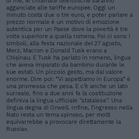
di me, le chiamate telefoniche saranno
agganciate alle tariffe europee. Oggi un
minuto costa due o tre euro, e poter parlare a
prezzo normale è un motivo di emozione
autentica per un Paese dove la povertà è tre
volte superiore a quella romena. Poi ci sono i
simboli, alla festa nazionale del 27 agosto,
Merz, Macron e Donald Tusk erano a
Chișinau. E Tusk ha parlato in romeno, lingua
che aveva imparato da bambino durante le
sue estati. Un piccolo gesto, ma dal valore
enorme. Dire poi: “Vi aspettiamo in Europa” è
una promessa che pesa. E c’è anche un lato
surreale, fino a due anni fa la costituzione
definiva la lingua ufficiale "statalese". Una
lingua degna di Orwell. Infine, l’ingresso nella
Nato resta un tema spinoso, per molti
equivarrebbe a provocare direttamente la
Russia».