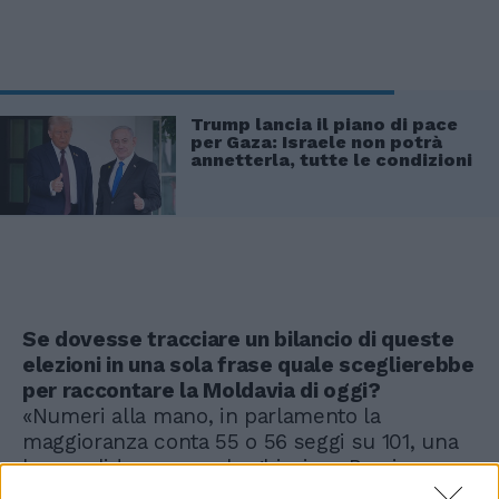
Trump lancia il piano di pace
per Gaza: Israele non potrà
annetterla, tutte le condizioni
Se dovesse tracciare un bilancio di queste
elezioni in una sola frase quale sceglierebbe
per raccontare la Moldavia di oggi?
«Numeri alla mano, in parlamento la
maggioranza conta 55 o 56 seggi su 101, una
base solida, ma non larghissima. Persino
Mihai Ghimpu, ex capo di Stato moldavo,